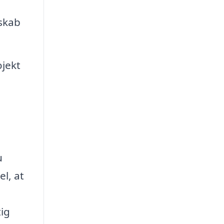
skab
ojekt
u
l, at
tig