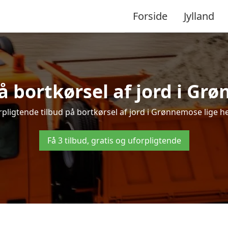
Forside
Jylland
på bortkørsel af jord i Gr
pligtende tilbud på bortkørsel af jord i Grønnemose lige her
Få 3 tilbud, gratis og uforpligtende