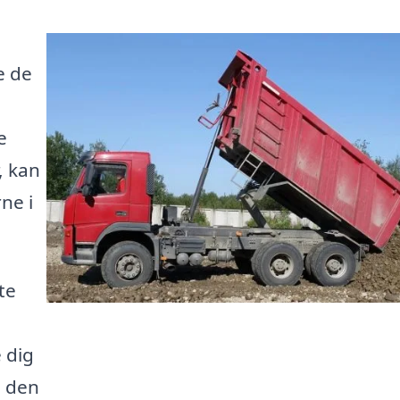
e de
e
e
, kan
ne i
te
 dig
å den