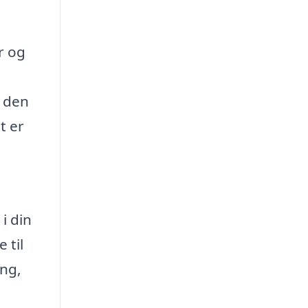
r og
e den
t er
i din
 til
ing,