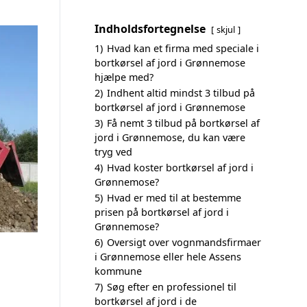
Indholdsfortegnelse
skjul
1)
Hvad kan et firma med speciale i
bortkørsel af jord i Grønnemose
hjælpe med?
2)
Indhent altid mindst 3 tilbud på
bortkørsel af jord i Grønnemose
3)
Få nemt 3 tilbud på bortkørsel af
jord i Grønnemose, du kan være
tryg ved
4)
Hvad koster bortkørsel af jord i
Grønnemose?
5)
Hvad er med til at bestemme
prisen på bortkørsel af jord i
Grønnemose?
6)
Oversigt over vognmandsfirmaer
i Grønnemose eller hele Assens
kommune
7)
Søg efter en professionel til
bortkørsel af jord i de