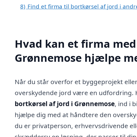
8)
Find et firma til bortkørsel af jord i an
Hvad kan et firma med s
Grønnemose hjælpe m
Når du står overfor et byggeprojekt el
overskydende jord være en udfordring. H
bortkørsel af jord i Grønnemose
, ind i
hjælpe dig med at håndtere den overskyd
du er privatperson, erhvervsdrivende elle
skræddersy en løsning, der passer til di