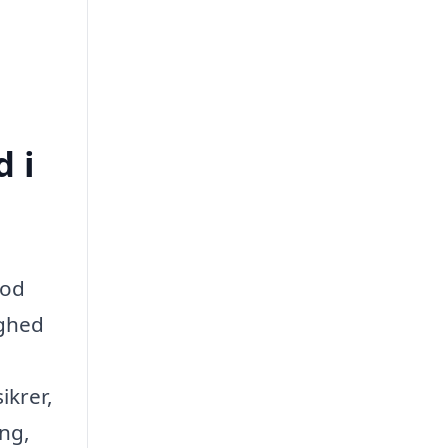
d i
god
ighed
ikrer,
ing,