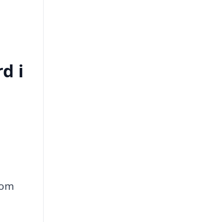
d i
n
 om