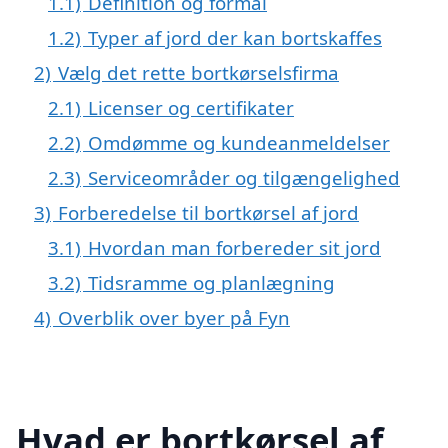
1.1)
Definition og formål
1.2)
Typer af jord der kan bortskaffes
2)
Vælg det rette bortkørselsfirma
2.1)
Licenser og certifikater
2.2)
Omdømme og kundeanmeldelser
2.3)
Serviceområder og tilgængelighed
3)
Forberedelse til bortkørsel af jord
3.1)
Hvordan man forbereder sit jord
3.2)
Tidsramme og planlægning
4)
Overblik over byer på Fyn
Hvad er bortkørsel af