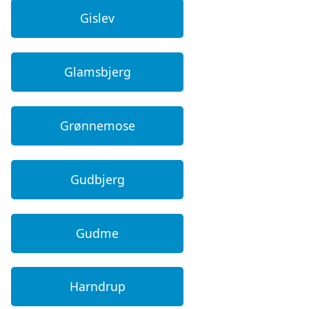
Gislev
Glamsbjerg
Grønnemose
Gudbjerg
Gudme
Harndrup