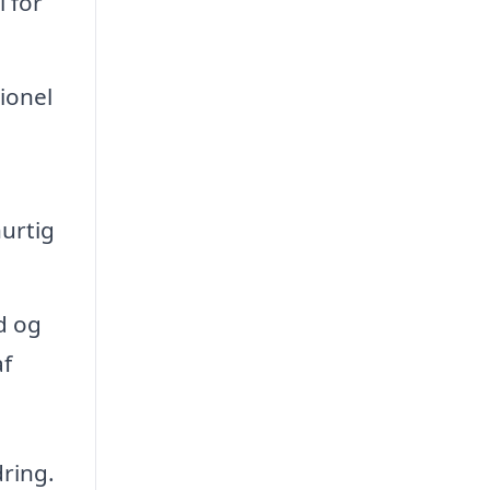
l for
ionel
hurtig
d og
af
dring.