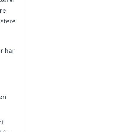
re
istere
er har
ken
i