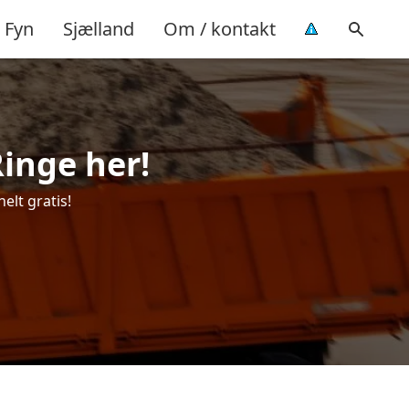
Fyn
Sjælland
Om / kontakt
Ringe her!
elt gratis!