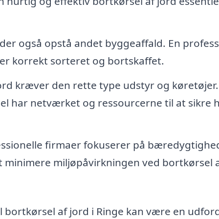
 hurtig og effektiv bortkørsel af jord essentie
der også opstå andet byggeaffald. En profess
iver korrekt sorteret og bortskaffet.
ord kræver den rette type udstyr og køretøjer.
el har netværket og ressourcerne til at sikre 
sionelle firmaer fokuserer på bæredygtighe
at minimere miljøpåvirkningen ved bortkørsel 
til bortkørsel af jord i Ringe kan være en udfor