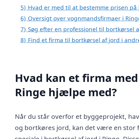
5)
Hvad er med til at bestemme prisen på b
6)
Oversigt over vognmandsfirmaer i Ring
7)
Søg efter en professionel til bortkørsel 
8)
Find et firma til bortkørsel af jord i an
Hvad kan et firma med s
Ringe hjælpe med?
Når du står overfor et byggeprojekt, hav
og bortkøres jord, kan det være en stor 
speciale i bortkørsel af jord i Ringe. Diss