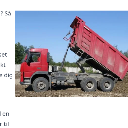
e? Så
set
kt
e dig
l en
 til