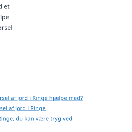
d et
ælpe
ørsel
rsel af jord i Ringe hjælpe med?
el af jord i Ringe
 Ringe, du kan være tryg ved