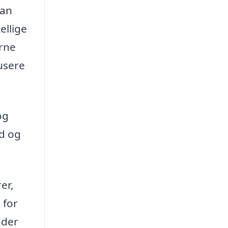
kan
ellige
arne
kusere
og
id og
er,
 for
 der