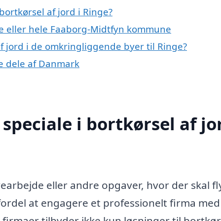
ortkørsel af jord i Ringe?
e eller hele Faaborg-Midtfyn kommune
af jord i de omkringliggende byer til Ringe?
dre dele af Danmark
peciale i bortkørsel af jor
earbejde eller andre opgaver, hvor der skal fl
fordel at engagere et professionelt firma med
e firmaer tilbyder ikke kun løsninger til bortkør