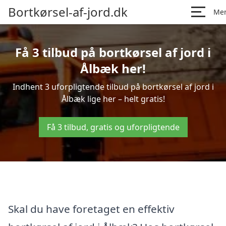
Bortkørsel-af-jord.dk
Me
Få 3 tilbud på bortkørsel af jord i
Ålbæk her!
Indhent 3 uforpligtende tilbud på bortkørsel af jord i
Ålbæk lige her – helt gratis!
Få 3 tilbud, gratis og uforpligtende
Skal du have foretaget en effektiv