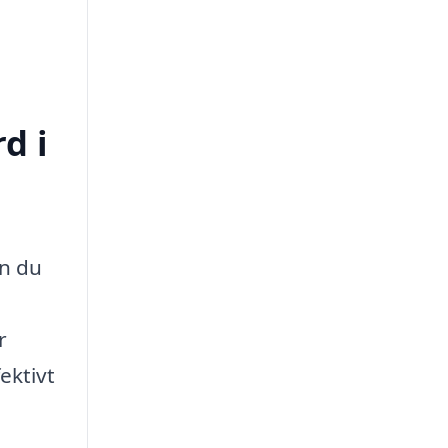
d i
an du
r
ektivt