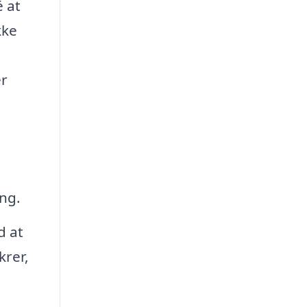
é at
kke
er
ng.
d at
krer,