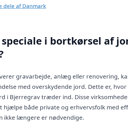
dre dele af Danmark
peciale i bortkørsel af jor
?
olverer gravarbejde, anlæg eller renovering, k
bindelse med overskydende jord. Dette er, hvor
jord i Bjerregrav træder ind. Disse virksomhede
 at hjælpe både private og erhvervsfolk med eff
om ikke længere er nødvendige.