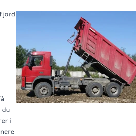
f jord
få
n du
er i
enere