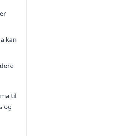
rer
ma kan
rdere
ma til
s og