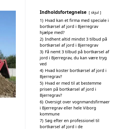
Indholdsfortegnelse
skjul
1)
Hvad kan et firma med speciale i
bortkørsel af jord i Bjerregrav
hjælpe med?
2)
Indhent altid mindst 3 tilbud på
bortkørsel af jord i Bjerregrav
3)
Få nemt 3 tilbud på bortkørsel af
jord i Bjerregrav, du kan være tryg
ved
4)
Hvad koster bortkørsel af jord i
Bjerregrav?
5)
Hvad er med til at bestemme
prisen på bortkørsel af jord i
Bjerregrav?
6)
Oversigt over vognmandsfirmaer
i Bjerregrav eller hele Viborg
kommune
7)
Søg efter en professionel til
bortkørsel af jord i de