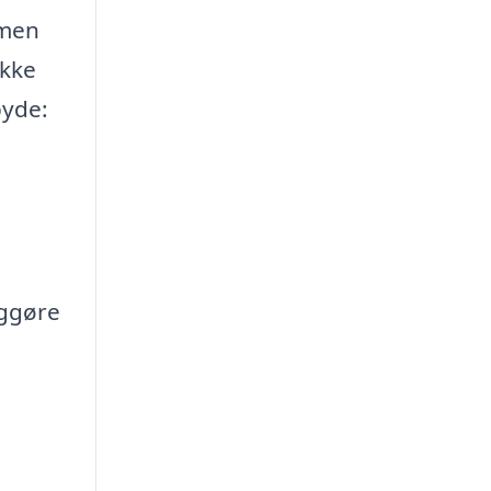
 men
ikke
byde:
iggøre