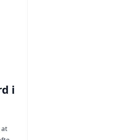
d i
 at
ofte