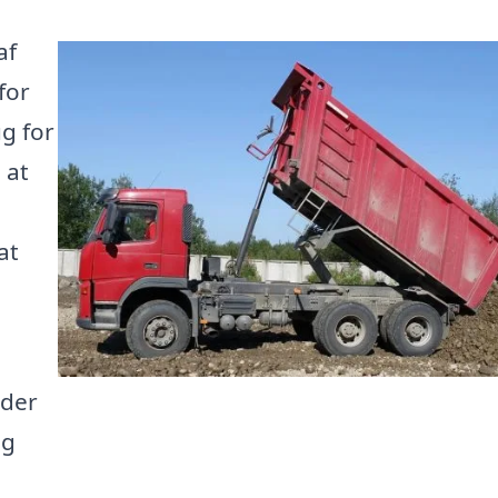
af
for
ug for
 at
at
 der
og