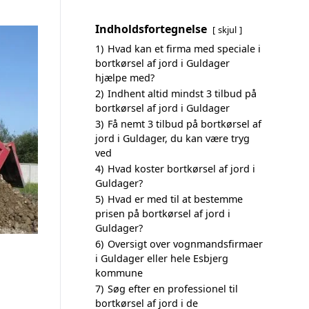
Indholdsfortegnelse
skjul
1)
Hvad kan et firma med speciale i
bortkørsel af jord i Guldager
hjælpe med?
2)
Indhent altid mindst 3 tilbud på
bortkørsel af jord i Guldager
3)
Få nemt 3 tilbud på bortkørsel af
jord i Guldager, du kan være tryg
ved
4)
Hvad koster bortkørsel af jord i
Guldager?
5)
Hvad er med til at bestemme
prisen på bortkørsel af jord i
Guldager?
6)
Oversigt over vognmandsfirmaer
i Guldager eller hele Esbjerg
kommune
7)
Søg efter en professionel til
bortkørsel af jord i de