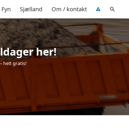
Fyn
Sjælland
Om / kontakt
uldager her!
 helt gratis!