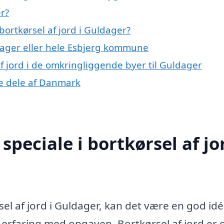
er?
ortkørsel af jord i Guldager?
ager eller hele Esbjerg kommune
 af jord i de omkringliggende byer til Guldager
dre dele af Danmark
peciale i bortkørsel af jor
el af jord i Guldager, kan det være en god idé
 erfaring med opgaven. Bortkørsel af jord er 