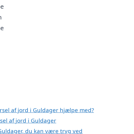
de
n
te
rsel af jord i Guldager hjælpe med?
sel af jord i Guldager
 Guldager, du kan være tryg ved