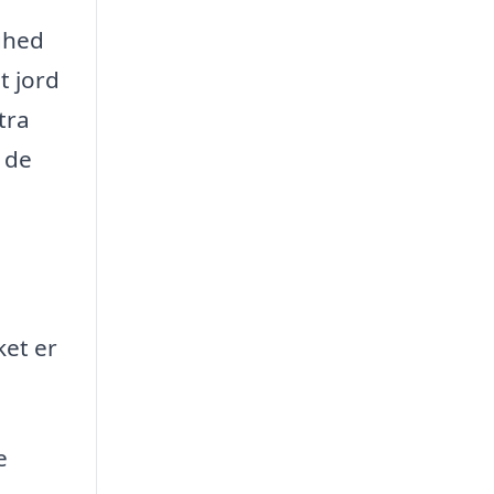
ighed
t jord
tra
 de
ket er
e