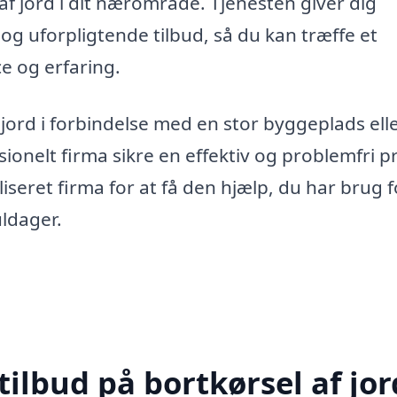
l af jord i dit nærområde. Tjenesten giver dig
 og uforpligtende tilbud, så du kan træffe et
ce og erfaring.
jord i forbindelse med en stor byggeplads ell
ionelt firma sikre en effektiv og problemfri p
liseret firma for at få den hjælp, du har brug f
uldager.
ilbud på bortkørsel af jor