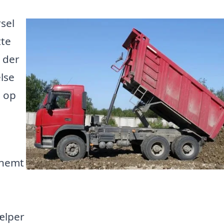
sel
tte
, der
else
e op
 nemt
ælper