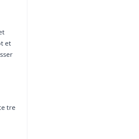
et
t et
asser
te tre