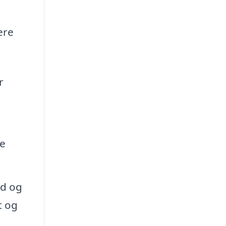
ere
r
re
ld og
t og