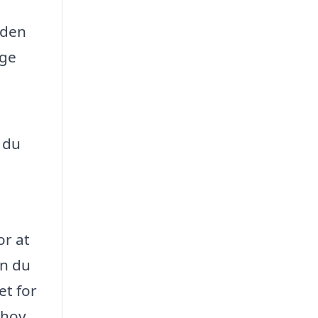
rden
nge
 du
or at
an du
et for
ehov.