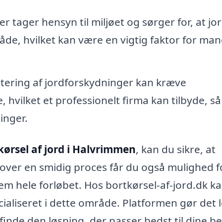
 tager hensyn til miljøet og sørger for, at jo
de, hvilket kan være en vigtig faktor for ma
ering af jordforskydninger kan kræve
 hvilket et professionelt firma kan tilbyde, så
inger.
kørsel af jord i Halvrimmen
, kan du sikre, at
over en smidig proces får du også mulighed f
em hele forløbet. Hos bortkørsel-af-jord.dk k
cialiseret i dette område. Platformen gør det l
finde den løsning, der passer bedst til dine b