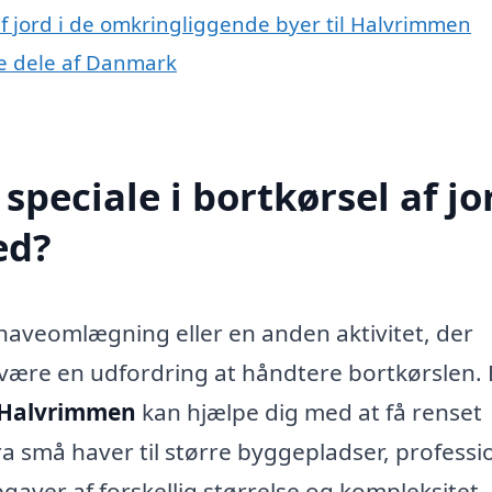
 af jord i de omkringliggende byer til Halvrimmen
dre dele af Danmark
peciale i bortkørsel af jor
ed?
 haveomlægning eller en anden aktivitet, der
være en udfordring at håndtere bortkørslen. 
i Halvrimmen
kan hjælpe dig med at få renset
Fra små haver til større byggepladser, professi
gaver af forskellig størrelse og kompleksitet.