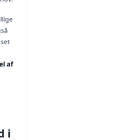
llige
gså
nset
el af
d i