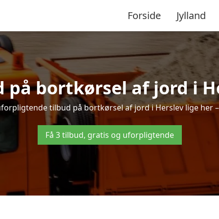
Forside
Jylland
d på bortkørsel af jord i H
forpligtende tilbud på bortkørsel af jord i Herslev lige her – 
Få 3 tilbud, gratis og uforpligtende