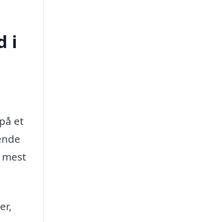
d i
på et
dende
e mest
er,