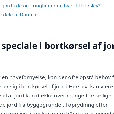
af jord i de omkringliggende byer til Herslev?
dre dele af Danmark
peciale i bortkørsel af jor
r en havefornyelse, kan der ofte opstå behov 
erer sig i bortkørsel af jord i Herslev, kan være
sel af jord kan dække over mange forskellige
nde jord fra byggegrunde til oprydning efter
nde opgave, som kan være både tidskrævend