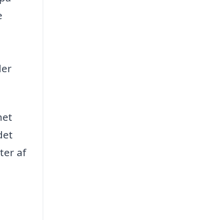
e
der
net
det
ter af