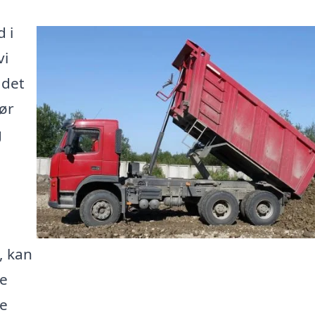
d i
vi
 det
gør
g
, kan
ge
te