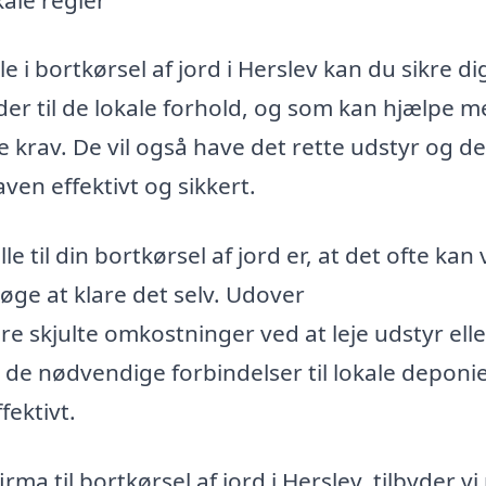
e i bortkørsel af jord i Herslev kan du sikre dig
nder til de lokale forhold, og som kan hjælpe m
 krav. De vil også have det rette udstyr og de
ven effektivt og sikkert.
e til din bortkørsel af jord er, at det ofte kan
øge at klare det selv. Udover
 skjulte omkostninger ved at leje udstyr elle
r de nødvendige forbindelser til lokale deponi
ektivt.
rma til bortkørsel af jord i Herslev, tilbyder vi