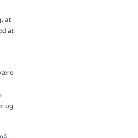
, at
ed at
 være
r
er og
 på