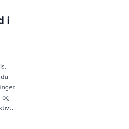
d i
is,
 du
inger.
, og
tivt.