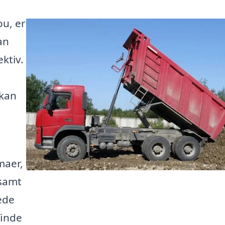
ou, er
an
ktiv.
 kan
maer,
 samt
ede
finde