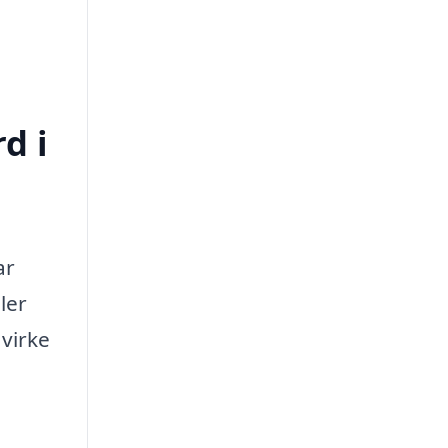
d i
ar
ler
 virke