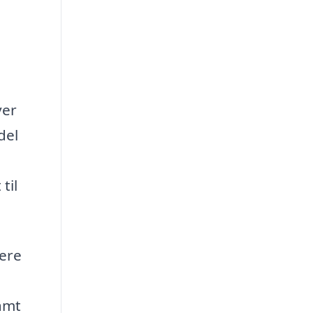
ver
del
til
lere
samt