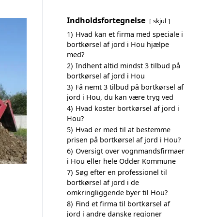
Indholdsfortegnelse
skjul
1)
Hvad kan et firma med speciale i
bortkørsel af jord i Hou hjælpe
med?
2)
Indhent altid mindst 3 tilbud på
bortkørsel af jord i Hou
3)
Få nemt 3 tilbud på bortkørsel af
jord i Hou, du kan være tryg ved
4)
Hvad koster bortkørsel af jord i
Hou?
5)
Hvad er med til at bestemme
prisen på bortkørsel af jord i Hou?
6)
Oversigt over vognmandsfirmaer
i Hou eller hele Odder Kommune
7)
Søg efter en professionel til
bortkørsel af jord i de
omkringliggende byer til Hou?
8)
Find et firma til bortkørsel af
jord i andre danske regioner