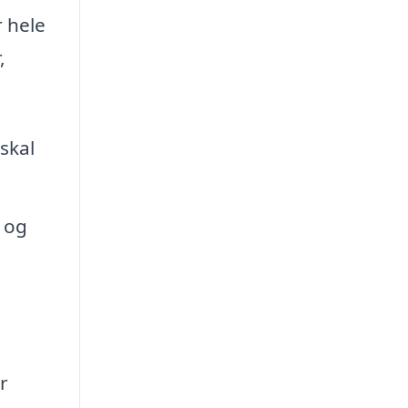
r hele
,
skal
v og
r