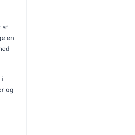
 af
ge en
 med
 i
er og