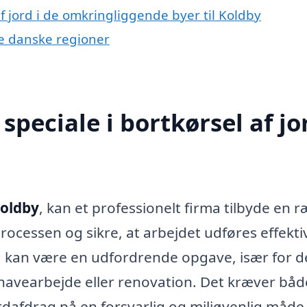
af jord i de omkringliggende byer til Koldby
dre danske regioner
peciale i bortkørsel af jor
Koldby
, kan et professionelt firma tilbyde en 
 processen og sikre, at arbejdet udføres effekti
d kan være en udfordrende opgave, især for 
 havearbejde eller renovation. Det kræver båd
dafdrag på en forsvarlig og miljøvenlig måde