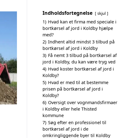
Indholdsfortegnelse
skjul
1)
Hvad kan et firma med speciale i
bortkørsel af jord i Koldby hjælpe
med?
2)
Indhent altid mindst 3 tilbud på
bortkørsel af jord i Koldby
3)
Få nemt 3 tilbud på bortkørsel af
jord i Koldby, du kan være tryg ved
4)
Hvad koster bortkørsel af jord i
Koldby?
5)
Hvad er med til at bestemme
prisen på bortkørsel af jord i
Koldby?
6)
Oversigt over vognmandsfirmaer
i Koldby eller hele Thisted
kommune
7)
Søg efter en professionel til
bortkørsel af jord i de
omkringliggende byer til Koldby