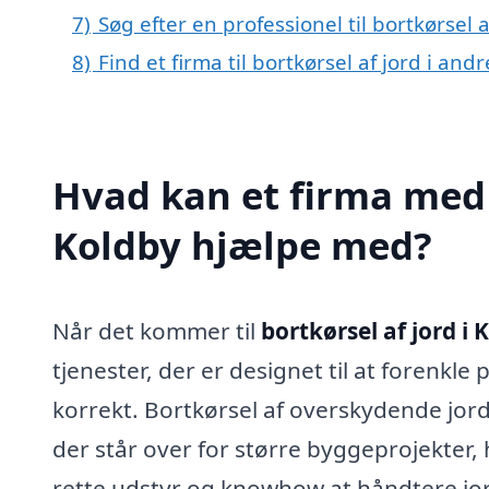
7)
Søg efter en professionel til bortkørsel 
8)
Find et firma til bortkørsel af jord i an
Hvad kan et firma med s
Koldby hjælpe med?
Når det kommer til
bortkørsel af jord i 
tjenester, der er designet til at forenkle
korrekt. Bortkørsel af overskydende jor
der står over for større byggeprojekter,
rette udstyr og knowhow at håndtere jor