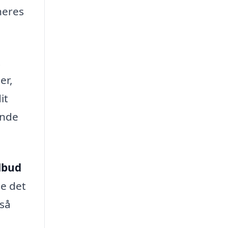
neres
t
er,
it
ende
ilbud
de det
gså