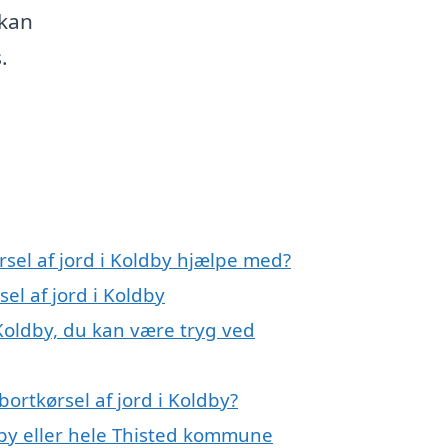
 kan
.
rsel af jord i Koldby hjælpe med?
el af jord i Koldby
 Koldby, du kan være tryg ved
ortkørsel af jord i Koldby?
by eller hele Thisted kommune