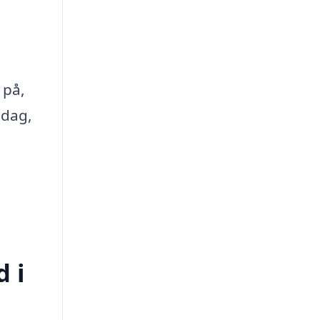
 på,
 dag,
d i