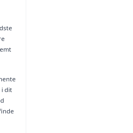
edste
re
nemt
dhente
i dit
ud
finde