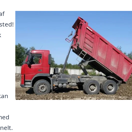
af
sted!
k
i
kan
 med
nelt.