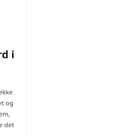
d i
række
vt og
dem,
e det
.