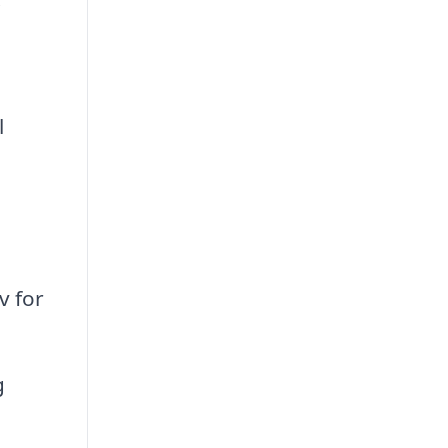
l
v for
g