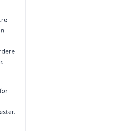
tre
en
urdere
r.
for
ester,