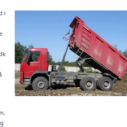
d i
e
.dk
å
m.
og