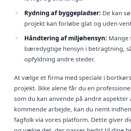
Rydning af byggepladser:
De kan sør
projekt kan forløbe glat og uden vent
Håndtering af miljøhensyn:
Mange fi
bæredygtige hensyn i betragtning, så
opfyldning andre steder.
At vælge et firma med speciale i bortkørse
projekt. Ikke alene får du en professione
som du kan anvende på andre aspekter af 
kommende arbejde, kan du nemt indhente o
fagfolk via vores platform. Dette giver d
og vælge det, der passer bedst til dine 