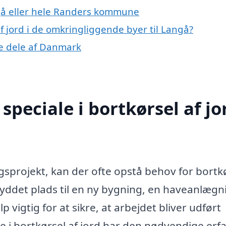
gå eller hele Randers kommune
af jord i de omkringliggende byer til Langå?
dre dele af Danmark
peciale i bortkørsel af jor
ægsprojekt, kan der ofte opstå behov for bortk
ryddet plads til en ny bygning, en haveanlægn
p vigtig for at sikre, at arbejdet bliver udført
le i bortkørsel af jord har den nødvendige erf