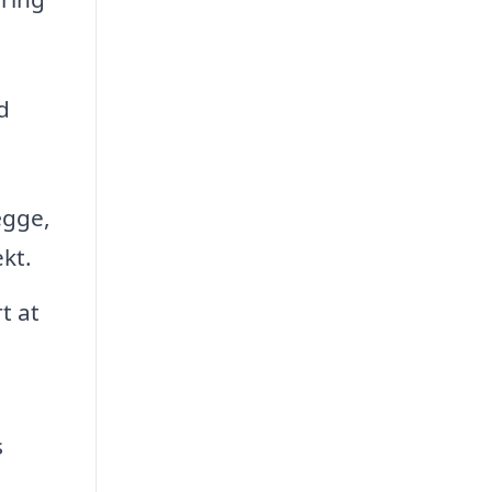
d
ægge,
kt.
t at
s