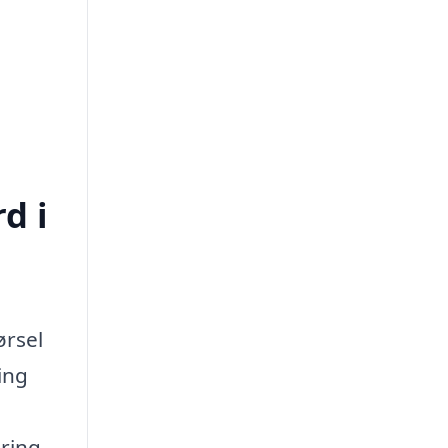
d i
ørsel
ing
aring