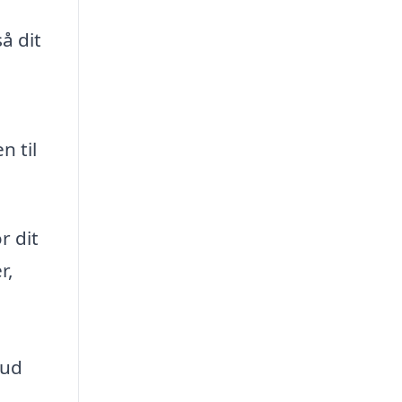
å dit
n til
r dit
r,
bud