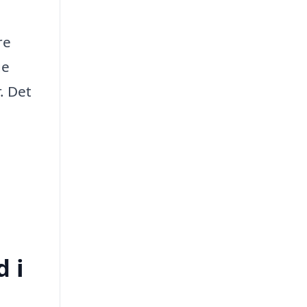
re
ge
. Det
d i