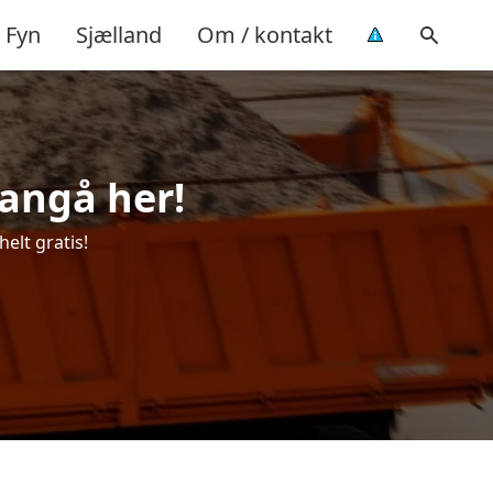
Fyn
Sjælland
Om / kontakt
Langå her!
helt gratis!