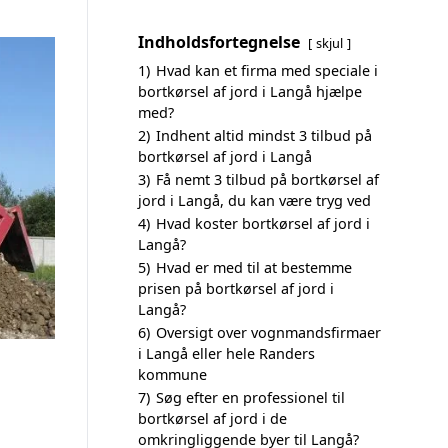
Indholdsfortegnelse
skjul
1)
Hvad kan et firma med speciale i
bortkørsel af jord i Langå hjælpe
med?
2)
Indhent altid mindst 3 tilbud på
bortkørsel af jord i Langå
3)
Få nemt 3 tilbud på bortkørsel af
jord i Langå, du kan være tryg ved
4)
Hvad koster bortkørsel af jord i
Langå?
5)
Hvad er med til at bestemme
prisen på bortkørsel af jord i
Langå?
6)
Oversigt over vognmandsfirmaer
i Langå eller hele Randers
kommune
7)
Søg efter en professionel til
bortkørsel af jord i de
omkringliggende byer til Langå?