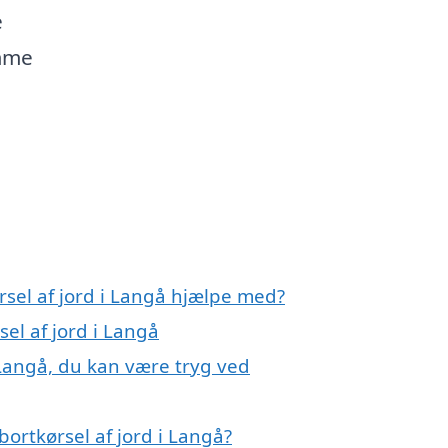
e
omme
rsel af jord i Langå hjælpe med?
sel af jord i Langå
 Langå, du kan være tryg ved
ortkørsel af jord i Langå?