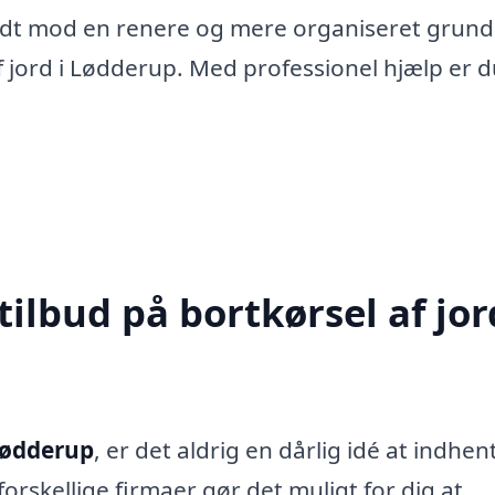
ridt mod en renere og mere organiseret grund
f jord i Lødderup. Med professionel hjælp er 
ilbud på bortkørsel af jor
 Lødderup
, er det aldrig en dårlig idé at indhen
ra forskellige firmaer gør det muligt for dig at