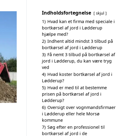
Indholdsfortegnelse
skjul
1)
Hvad kan et firma med speciale i
bortkørsel af jord i Lødderup
hjælpe med?
2)
Indhent altid mindst 3 tilbud på
bortkørsel af jord i Lødderup
3)
Få nemt 3 tilbud på bortkørsel af
jord i Lødderup, du kan være tryg
ved
4)
Hvad koster bortkørsel af jord i
Lødderup?
5)
Hvad er med til at bestemme
prisen på bortkørsel af jord i
Lødderup?
6)
Oversigt over vognmandsfirmaer
i Lødderup eller hele Morsø
kommune
7)
Søg efter en professionel til
bortkørsel af jord i de