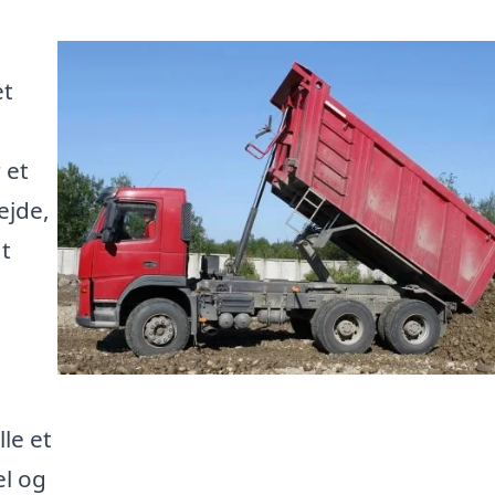
et
 et
ejde,
at
lle et
el og