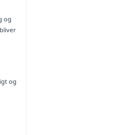
g og
bliver
igt og