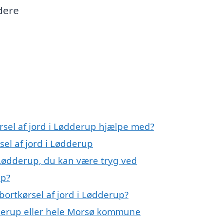
dere
rsel af jord i Lødderup hjælpe med?
sel af jord i Lødderup
i Lødderup, du kan være tryg ved
up?
ortkørsel af jord i Lødderup?
derup eller hele Morsø kommune