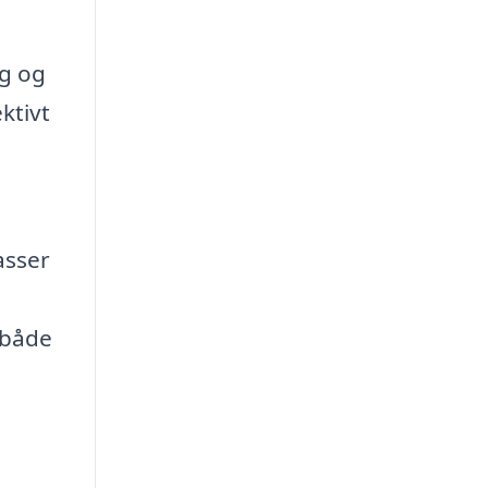
ng og
ktivt
asser
 både