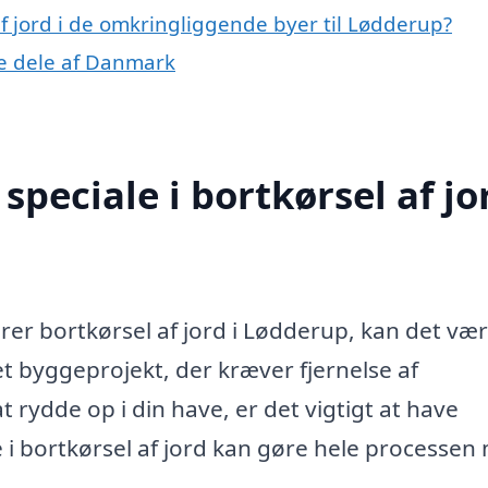
 af jord i de omkringliggende byer til Lødderup?
dre dele af Danmark
peciale i bortkørsel af jor
erer bortkørsel af jord i Lødderup, kan det væ
 byggeprojekt, der kræver fjernelse af
t rydde op i din have, er det vigtigt at have
e i bortkørsel af jord kan gøre hele processen