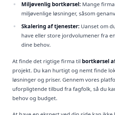
Miljøvenlig bortkørsel:
Mange firmae
miljøvenlige løsninger, såsom genanve
Skalering af tjenester:
Uanset om du 
have eller store jordvolumener fra en
dine behov.
At finde det rigtige firma til
bortkørsel af
projekt. Du kan hurtigt og nemt finde lok
løsninger og priser. Gennem vores platfo
uforpligtende tilbud fra fagfolk, så du k
behov og budget.
At have en ekspert ved din side kan ikke 