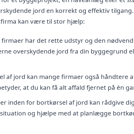
skydende jord en korrekt og effektiv tilgang
firma kan være til stor hjælp:
 firmaer har det rette udstyr og den nødvend
 fjerne overskydende jord fra din byggegrund el
l af jord kan mange firmaer også håndtere 
etyder, at du kan få alt affald fjernet på én g
er inden for bortkørsel af jord kan rådgive di
e situation og hjælpe med at planlægge bortkø