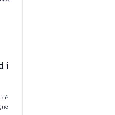
d i
 idé
igne