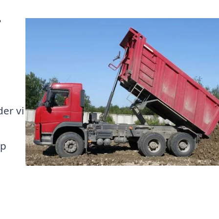
?
der vi
op