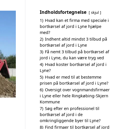
Indholdsfortegnelse
skjul
1)
Hvad kan et firma med speciale i
bortkørsel af jord i Lyne hjælpe
med?
2)
Indhent altid mindst 3 tilbud på
bortkørsel af jord i Lyne
3)
Få nemt 3 tilbud på bortkørsel af
jord i Lyne, du kan være tryg ved
4)
Hvad koster bortkørsel af jord i
Lyne?
5)
Hvad er med til at bestemme
prisen på bortkørsel af jord i Lyne?
6)
Oversigt over vognmandsfirmaer
i Lyne eller hele Ringkøbing-Skjern
Kommune
7)
Søg efter en professionel til
bortkørsel af jord i de
omkringliggende byer til Lyne?
8)
Find firmaer til bortkørsel af jord