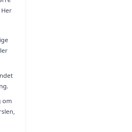
. Her
ige
ler
andet
ang.
g om
rslen,