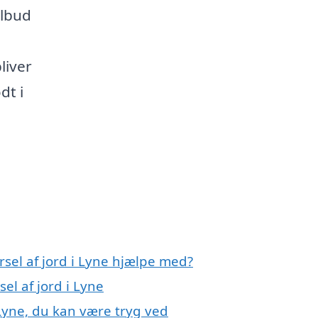
ilbud
liver
dt i
rsel af jord i Lyne hjælpe med?
el af jord i Lyne
 Lyne, du kan være tryg ved