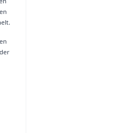
 en
men
elt.
den
 der