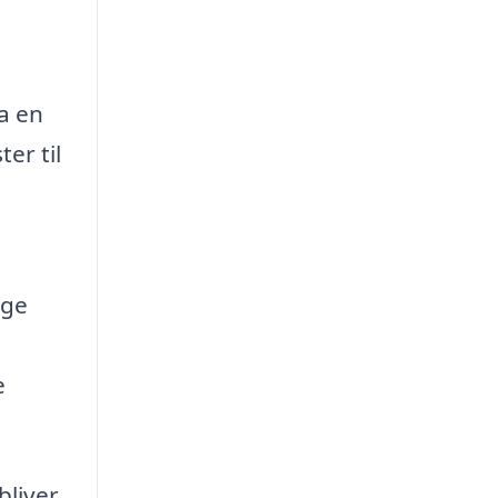
a en
er til
ige
e
bliver