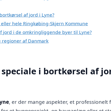
ortkørsel af jord i Lyne?
 eller hele Ringkøbing-Skjern Kommune
af jord i de omkringliggende byer til Lyne?
dre regioner af Danmark
peciale i bortkørsel af jor
Lyne
, er der mange aspekter, et professionelt 
for et byggeprojekt, en haveanlæg eller et st