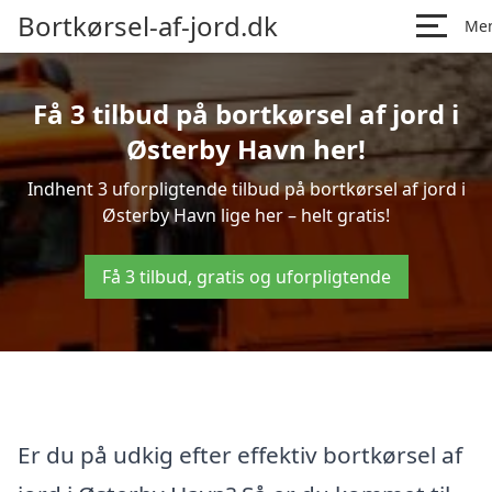
Bortkørsel-af-jord.dk
Me
Få 3 tilbud på bortkørsel af jord i
Østerby Havn her!
Indhent 3 uforpligtende tilbud på bortkørsel af jord i
Østerby Havn lige her – helt gratis!
Få 3 tilbud, gratis og uforpligtende
Er du på udkig efter effektiv bortkørsel af