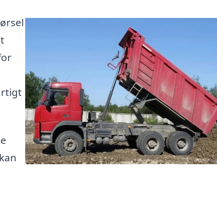
ørsel
t
for
urtigt
le
 kan