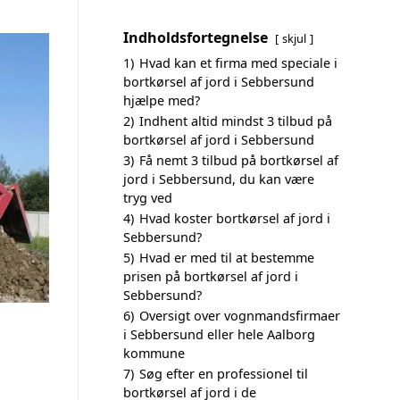
Indholdsfortegnelse
skjul
1)
Hvad kan et firma med speciale i
bortkørsel af jord i Sebbersund
hjælpe med?
2)
Indhent altid mindst 3 tilbud på
bortkørsel af jord i Sebbersund
3)
Få nemt 3 tilbud på bortkørsel af
jord i Sebbersund, du kan være
tryg ved
4)
Hvad koster bortkørsel af jord i
Sebbersund?
5)
Hvad er med til at bestemme
prisen på bortkørsel af jord i
Sebbersund?
6)
Oversigt over vognmandsfirmaer
i Sebbersund eller hele Aalborg
kommune
7)
Søg efter en professionel til
bortkørsel af jord i de