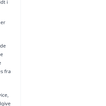
dt i
der
åde
de
e
s fra
ice,
dgive