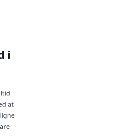
d i
ltid
ed at
ligne
pare