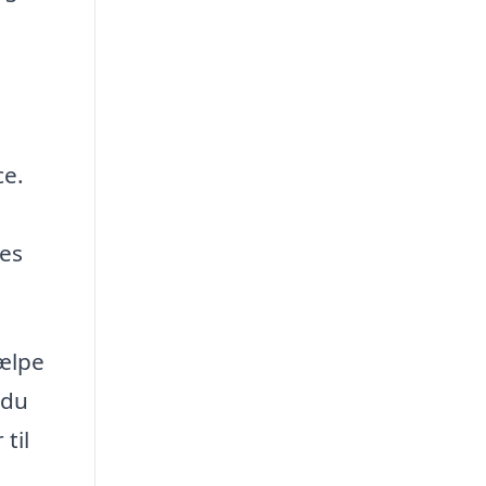
ce.
res
jælpe
 du
til