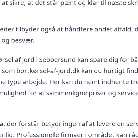
t sikre, at det står pænt og klar til næste skri
er tilbyder også at håndtere andet affald, 
d og besvær.
ørsel af jord i Sebbersund kan spare dig for b
 som bortkørsel-af-jord.dk kan du hurtigt fin
enne type arbejde. Her kan du nemt indhente tr
 mulighed for at sammenligne priser og service
a, der forstår betydningen af at levere en serv
enlig. Professionelle firmaer i området kan rå