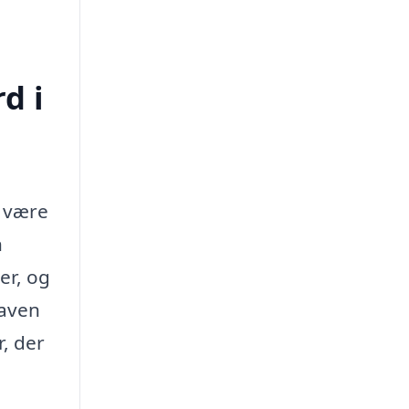
d i
t være
n
er, og
gaven
r, der