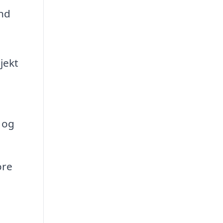
und
jekt
 og
ore