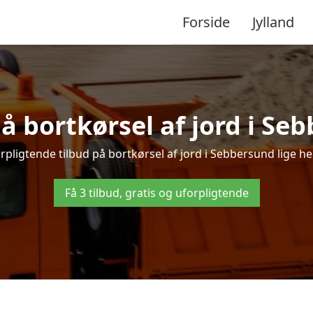
Forside
Jylland
på bortkørsel af jord i Se
rpligtende tilbud på bortkørsel af jord i Sebbersund lige her 
Få 3 tilbud, gratis og uforpligtende