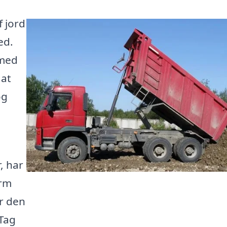
f jord
ed.
 med
 at
og
, har
orm
r den
 Tag