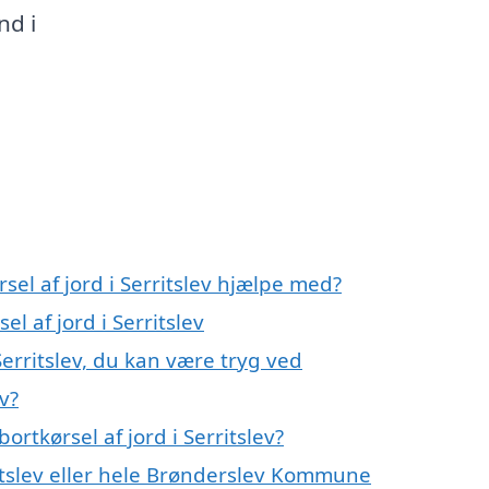
nd i
sel af jord i Serritslev hjælpe med?
l af jord i Serritslev
Serritslev, du kan være tryg ved
v?
rtkørsel af jord i Serritslev?
itslev eller hele Brønderslev Kommune