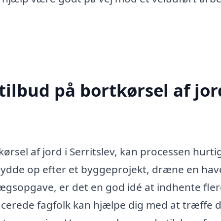
ilbud på bortkørsel af jor
rsel af jord i Serritslev, kan processen hurti
rydde op efter et byggeprojekt, dræne en hav
lægsopgave, er det en god idé at indhente fle
ificerede fagfolk kan hjælpe dig med at træffe 