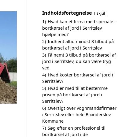
Indholdsfortegnelse
skjul
1)
Hvad kan et firma med speciale i
bortkørsel af jord i Serritslev
hjælpe med?
2)
Indhent altid mindst 3 tilbud på
bortkørsel af jord i Serritslev
3)
Få nemt 3 tilbud på bortkørsel af
jord i Serritslev, du kan være tryg
ved
4)
Hvad koster bortkørsel af jord i
Serritslev?
5)
Hvad er med til at bestemme
prisen på bortkørsel af jord i
Serritslev?
6)
Oversigt over vognmandsfirmaer
i Serritslev eller hele Brønderslev
Kommune
7)
Søg efter en professionel til
bortkørsel af jord i de