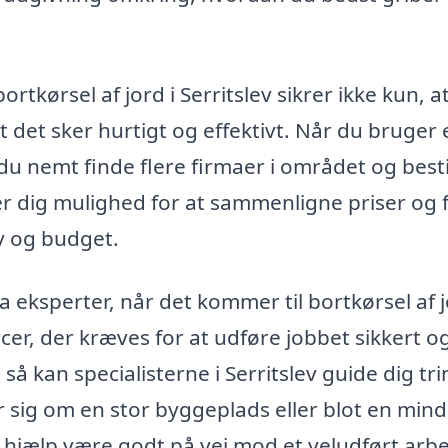
rtkørsel af jord i Serritslev sikrer ikke kun, a
t det sker hurtigt og effektivt. Når du bruger 
du nemt finde flere firmaer i området og besti
ver dig mulighed for at sammenligne priser og 
ov og budget.
ra eksperter, når det kommer til bortkørsel af j
er, der kræves for at udføre jobbet sikkert o
så kan specialisterne i Serritslev guide dig tri
jer sig om en stor byggeplads eller blot en min
hjælp være godt på vej mod et veludført arbe