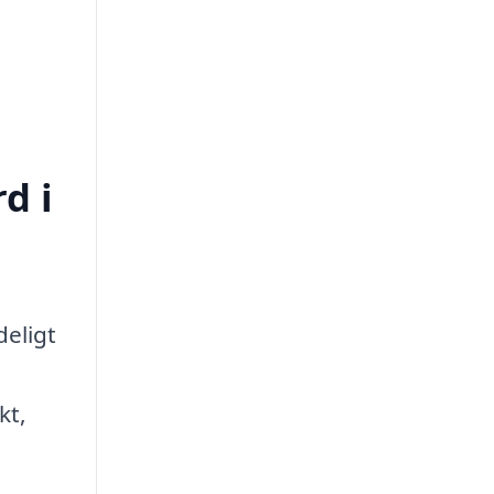
d i
deligt
kt,