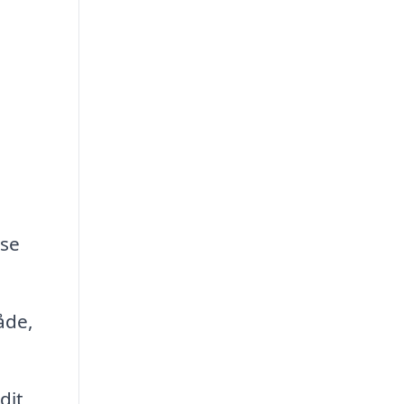
g
lse
åde,
dit