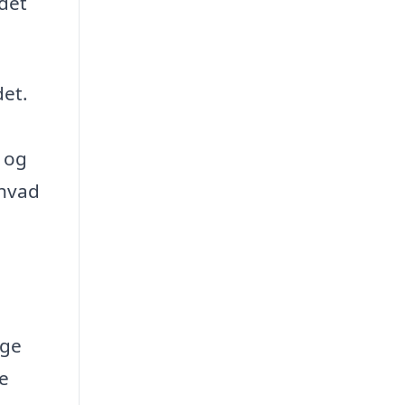
 det
det.
, og
 hvad
ige
e