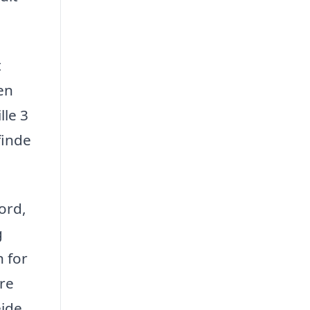
t
en
lle 3
finde
ord,
g
n for
dre
jde.