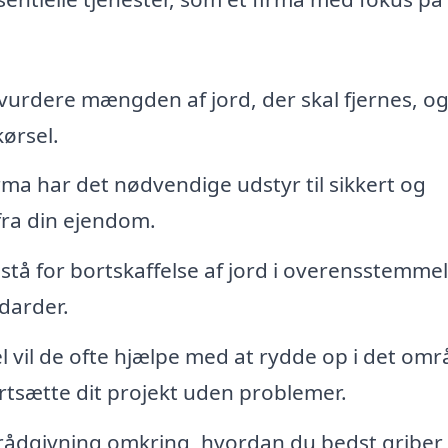
vurdere mængden af jord, der skal fjernes, o
kørsel.
rma har det nødvendige udstyr til sikkert og
fra din ejendom.
tå for bortskaffelse af jord i overensstemme
darder.
l vil de ofte hjælpe med at rydde op i det omr
ortsætte dit projekt uden problemer.
 rådgivning omkring, hvordan du bedst griber 