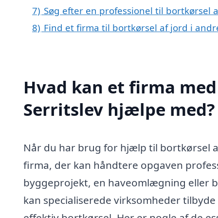
7)
Søg efter en professionel til bortkørsel 
8)
Find et firma til bortkørsel af jord i an
Hvad kan et firma med s
Serritslev hjælpe med?
Når du har brug for hjælp til bortkørsel af 
firma, der kan håndtere opgaven profess
byggeprojekt, en haveomlægning eller blo
kan specialiserede virksomheder tilbyde
effektiv bortkørsel. Her er nogle af de e