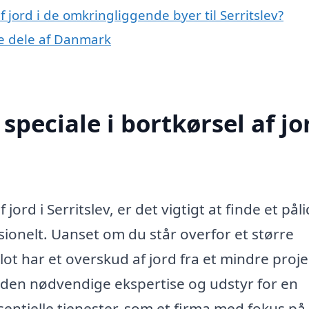
af jord i de omkringliggende byer til Serritslev?
dre dele af Danmark
peciale i bortkørsel af jor
jord i Serritslev, er det vigtigt at finde et påli
ionelt. Uanset om du står overfor et større
t har et overskud af jord fra et mindre proje
 den nødvendige ekspertise og udstyr for en
ssentielle tjenester, som et firma med fokus på