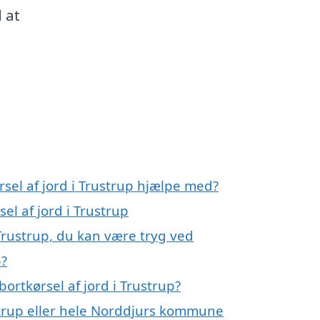
 at
rsel af jord i Trustrup hjælpe med?
el af jord i Trustrup
 Trustrup, du kan være tryg ved
p?
ortkørsel af jord i Trustrup?
trup eller hele Norddjurs kommune