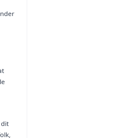
under
at
le
dit
olk,