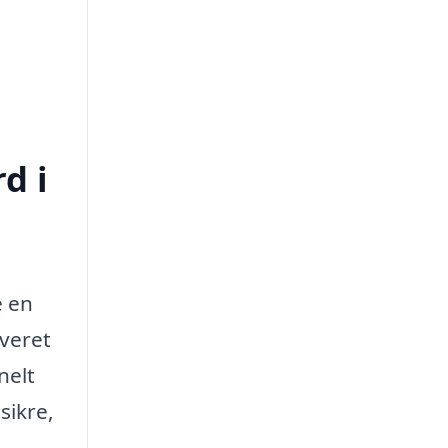
d i
e en
veret
nelt
sikre,