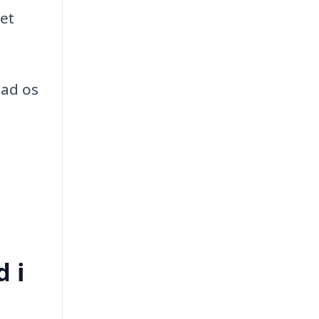
det
lad os
d i