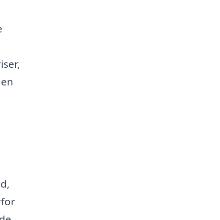
e
iser,
den
i
d,
for
de.