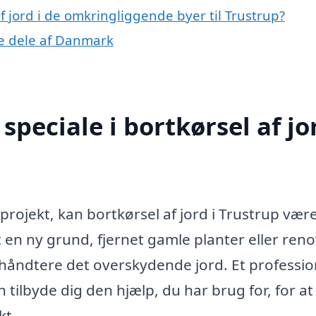
af jord i de omkringliggende byer til Trustrup?
dre dele af Danmark
peciale i bortkørsel af jor
eprojekt, kan bortkørsel af jord i Trustrup vær
n ny grund, fjernet gamle planter eller reno
 håndtere det overskydende jord. Et professio
n tilbyde dig den hjælp, du har brug for, for at 
kt.