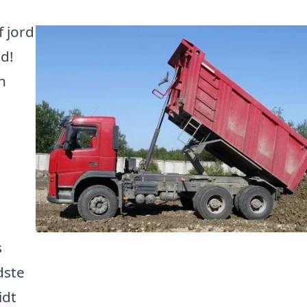
f jord
ed!
n
s
dste
idt