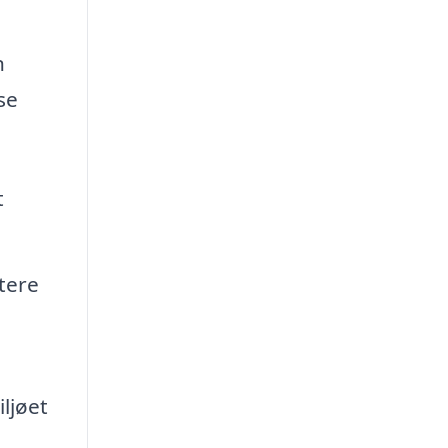
n
se
t
tere
ljøet