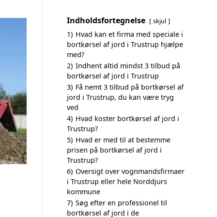
Indholdsfortegnelse
skjul
1)
Hvad kan et firma med speciale i
bortkørsel af jord i Trustrup hjælpe
med?
2)
Indhent altid mindst 3 tilbud på
bortkørsel af jord i Trustrup
3)
Få nemt 3 tilbud på bortkørsel af
jord i Trustrup, du kan være tryg
ved
4)
Hvad koster bortkørsel af jord i
Trustrup?
5)
Hvad er med til at bestemme
prisen på bortkørsel af jord i
Trustrup?
6)
Oversigt over vognmandsfirmaer
i Trustrup eller hele Norddjurs
kommune
7)
Søg efter en professionel til
bortkørsel af jord i de