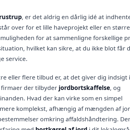
Trustrup
, er det aldrig en dårlig idé at indhent
år over for et lille haveprojekt eller en større
g muligheden for at sammenligne forskellige pr
ituation, hvilket kan sikre, at du ikke blot får 
e service.
 eller flere tilbud er, at det giver dig indsigt 
 firmaer der tilbyder
jordbortskaffelse
, og
 hinanden. Hvad der kan virke som en simpel
 mere komplekst, afhængig af mængden af jor
 bestemmelser omkring affaldshåndtering. Der
 erfaring med
bortkørsel af jord
i dit lokalområ