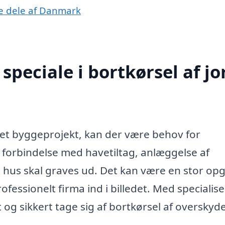
dre dele af Danmark
peciale i bortkørsel af jor
 et byggeprojekt, kan der være behov for
i forbindelse med havetiltag, anlæggelse af
yt hus skal graves ud. Det kan være en stor op
essionelt firma ind i billedet. Med specialise
t og sikkert tage sig af bortkørsel af oversky