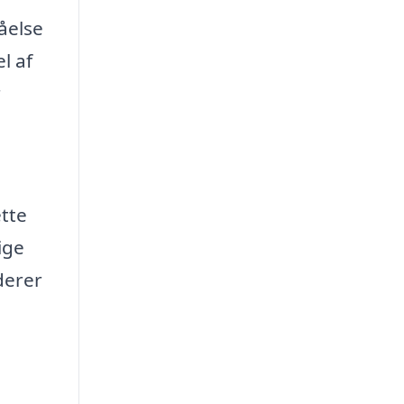
tåelse
l af
r
ette
ige
derer