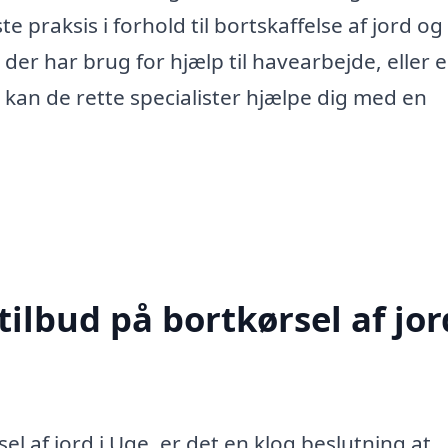
 praksis i forhold til bortskaffelse af jord og
der har brug for hjælp til havearbejde, eller 
kan de rette specialister hjælpe dig med en
ilbud på bortkørsel af jor
el af jord i Uge, er det en klog beslutning at