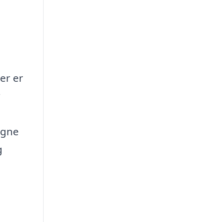
er er
r
igne
g