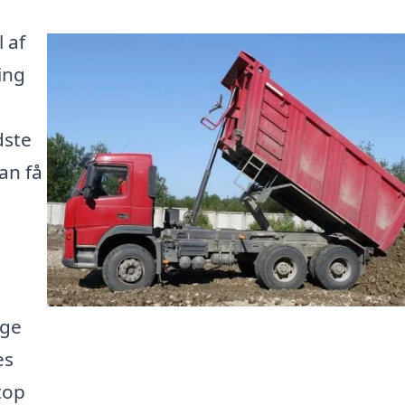
 af
ing
dste
an få
ige
es
top