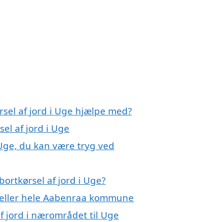
rsel af jord i Uge hjælpe med?
sel af jord i Uge
 Uge, du kan være tryg ved
ortkørsel af jord i Uge?
 eller hele Aabenraa kommune
af jord i nærområdet til Uge