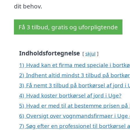
dit behov.
Få 3 tilbud, gratis og uforpligtende
Indholdsfortegnelse
skjul
1)
Hvad kan et firma med speciale i bortkø
2)
Indhent altid mindst 3 tilbud på bortkør
3)
Få nemt 3 tilbud på bortkørsel af jord i
4)
Hvad koster bortkørsel af jord i Uge?
5)
Hvad er med til at bestemme prisen på b
6)
Oversigt over vognmandsfirmaer i Uge
7)
Søg efter en professionel til bortkørsel 