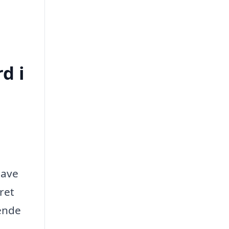
d i
gave
ret
dende