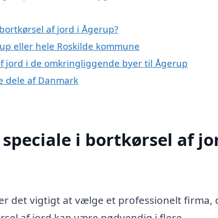
ortkørsel af jord i Ågerup?
up eller hele Roskilde kommune
 af jord i de omkringliggende byer til Ågerup
dre dele af Danmark
peciale i bortkørsel af jor
r det vigtigt at vælge et professionelt firma, 
sel af jord kan være nødvendig i flere