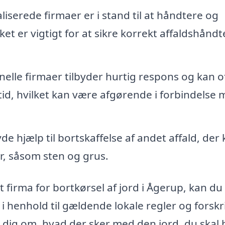
liserede firmaer er i stand til at håndtere og
ket er vigtigt for at sikre korrekt affaldshåndt
elle firmaer tilbyder hurtig respons og kan o
 tid, hvilket kan være afgørende i forbindelse
de hjælp til bortskaffelse af andet affald, der
r, såsom sten og grus.
firma for bortkørsel af jord i Ågerup, kan d
i henhold til gældende lokale regler og forskri
e dig om, hvad der sker med den jord, du skal