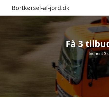
Bortkørsel-af-jord.dk
Få 3 tilbu
Indhent 3 u