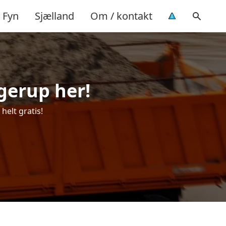
Fyn
Sjælland
Om / kontakt
Ågerup her!
helt gratis!