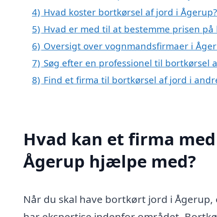
4)
Hvad koster bortkørsel af jord i Ågerup?
5)
Hvad er med til at bestemme prisen på b
6)
Oversigt over vognmandsfirmaer i Åger
7)
Søg efter en professionel til bortkørsel
8)
Find et firma til bortkørsel af jord i an
Hvad kan et firma med s
Ågerup hjælpe med?
Når du skal have bortkørt jord i Ågerup, e
har ekspertise indenfor området. Bortkør