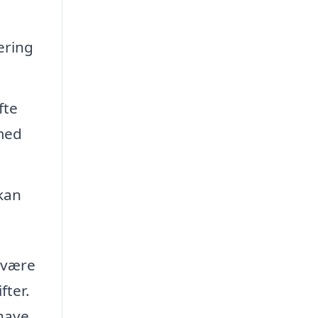
ering
fte
 med
 kan
u være
fter.
 have