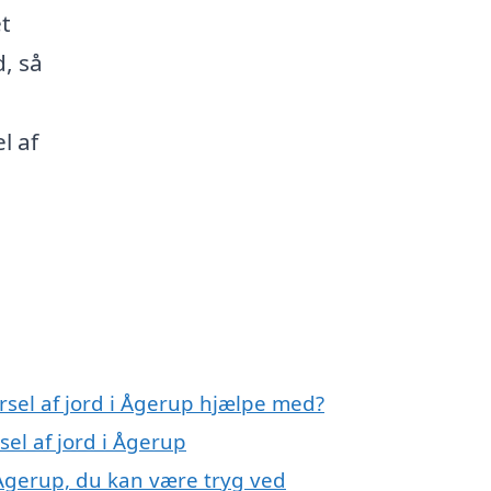
et
, så
l af
rsel af jord i Ågerup hjælpe med?
sel af jord i Ågerup
i Ågerup, du kan være tryg ved