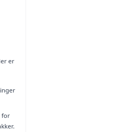
Her er
ringer
 for
akker.