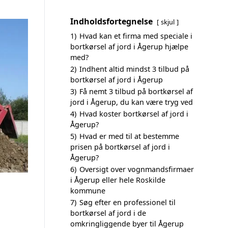
Indholdsfortegnelse
skjul
1)
Hvad kan et firma med speciale i
bortkørsel af jord i Ågerup hjælpe
med?
2)
Indhent altid mindst 3 tilbud på
bortkørsel af jord i Ågerup
3)
Få nemt 3 tilbud på bortkørsel af
jord i Ågerup, du kan være tryg ved
4)
Hvad koster bortkørsel af jord i
Ågerup?
5)
Hvad er med til at bestemme
prisen på bortkørsel af jord i
Ågerup?
6)
Oversigt over vognmandsfirmaer
i Ågerup eller hele Roskilde
kommune
7)
Søg efter en professionel til
bortkørsel af jord i de
omkringliggende byer til Ågerup