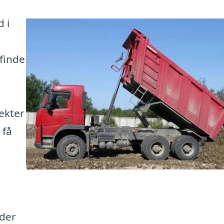
d i
finde
ekter
 få
 der