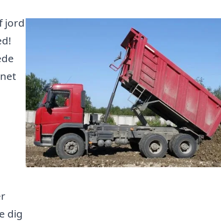
f jord
ed!
ede
rnet
er
e dig