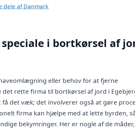
dre dele af Danmark
peciale i bortkørsel af jor
 haveomlægning eller behov for at fjerne
det rette firma til bortkørsel af jord i Egebjer
t få det væk; det involverer også at gøre proc
sionelt firma kan hjælpe med at lette byrden, s
ndige bekymringer. Her er nogle af de måder,