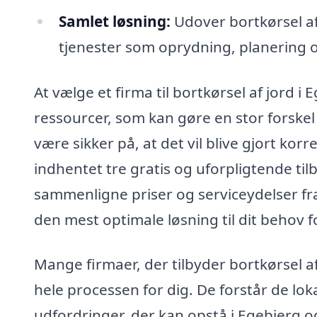
Samlet løsning:
Udover bortkørsel af
tjenester som oprydning, planering o
At vælge et firma til bortkørsel af jord i
ressourcer, som kan gøre en stor forskel
være sikker på, at det vil blive gjort korre
indhentet tre gratis og uforpligtende ti
sammenligne priser og serviceydelser fra 
den mest optimale løsning til dit behov fo
Mange firmaer, der tilbyder bortkørsel a
hele processen for dig. De forstår de lok
udfordringer, der kan opstå i Egebjerg o