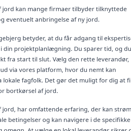
 jord kan mange firmaer tilbyder tilknyttede
g eventuelt anbringelse af ny jord.
 Egebjerg betyder, at du får adgang til eksperti
 i din projektplanlægning. Du sparer tid, og d
kt fra start til slut. Vælg den rette leverandør,
lbud via vores platform, hvor du nemt kan
lokale fagfolk. Det gør det muligt for dig at f
r bortkørsel af jord.
f jord, har omfattende erfaring, der kan strøm
ale betingelser og kan navigere i de specifikke
g omegn. At vælge en lokal leverandør sikrer 