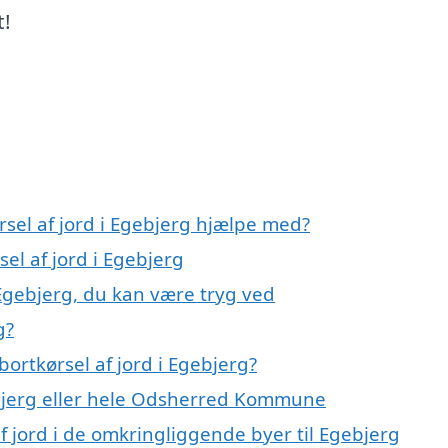
t!
rsel af jord i Egebjerg hjælpe med?
sel af jord i Egebjerg
 Egebjerg, du kan være tryg ved
g?
ortkørsel af jord i Egebjerg?
bjerg eller hele Odsherred Kommune
af jord i de omkringliggende byer til Egebjerg