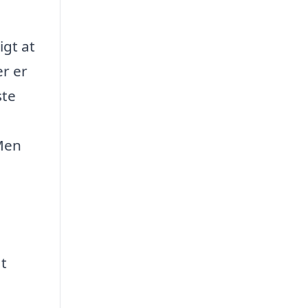
igt at
er er
ste
 Men
at