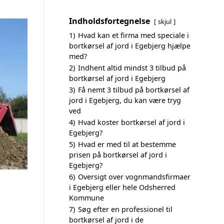
Indholdsfortegnelse
skjul
1)
Hvad kan et firma med speciale i
bortkørsel af jord i Egebjerg hjælpe
med?
2)
Indhent altid mindst 3 tilbud på
bortkørsel af jord i Egebjerg
3)
Få nemt 3 tilbud på bortkørsel af
jord i Egebjerg, du kan være tryg
ved
4)
Hvad koster bortkørsel af jord i
Egebjerg?
5)
Hvad er med til at bestemme
prisen på bortkørsel af jord i
Egebjerg?
6)
Oversigt over vognmandsfirmaer
i Egebjerg eller hele Odsherred
Kommune
7)
Søg efter en professionel til
bortkørsel af jord i de