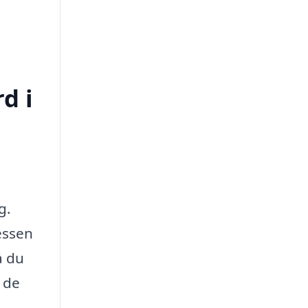
d i
g.
essen
å du
 de