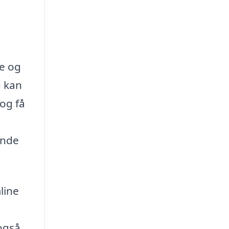
se og
u kan
 og få
inde
line
også,