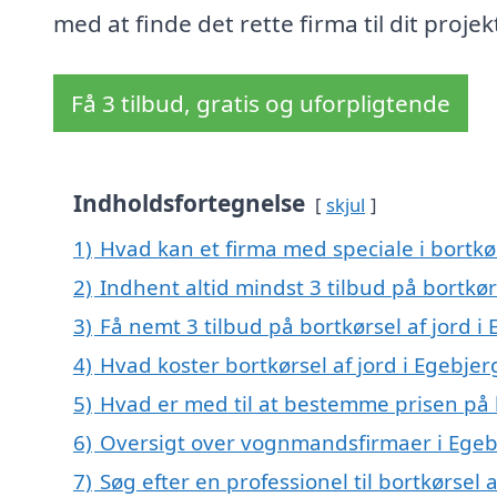
med at finde det rette firma til dit projek
Få 3 tilbud, gratis og uforpligtende
Indholdsfortegnelse
skjul
1)
Hvad kan et firma med speciale i bortkø
2)
Indhent altid mindst 3 tilbud på bortkør
3)
Få nemt 3 tilbud på bortkørsel af jord i
4)
Hvad koster bortkørsel af jord i Egebjer
5)
Hvad er med til at bestemme prisen på b
6)
Oversigt over vognmandsfirmaer i Ege
7)
Søg efter en professionel til bortkørsel 