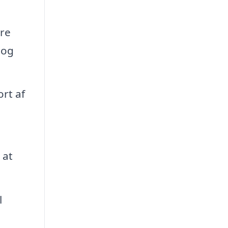
re
 og
rt af
 at
l