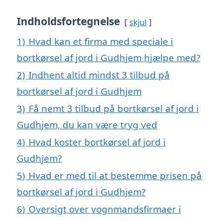
Indholdsfortegnelse
skjul
1)
Hvad kan et firma med speciale i
bortkørsel af jord i Gudhjem hjælpe med?
2)
Indhent altid mindst 3 tilbud på
bortkørsel af jord i Gudhjem
3)
Få nemt 3 tilbud på bortkørsel af jord i
Gudhjem, du kan være tryg ved
4)
Hvad koster bortkørsel af jord i
Gudhjem?
5)
Hvad er med til at bestemme prisen på
bortkørsel af jord i Gudhjem?
6)
Oversigt over vognmandsfirmaer i