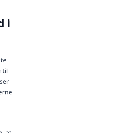
d i
nte
til
iser
serne
t
e, at