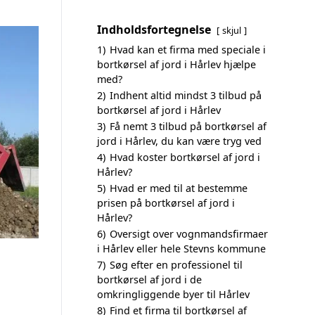
Indholdsfortegnelse
skjul
1)
Hvad kan et firma med speciale i
bortkørsel af jord i Hårlev hjælpe
med?
2)
Indhent altid mindst 3 tilbud på
bortkørsel af jord i Hårlev
3)
Få nemt 3 tilbud på bortkørsel af
jord i Hårlev, du kan være tryg ved
4)
Hvad koster bortkørsel af jord i
Hårlev?
5)
Hvad er med til at bestemme
prisen på bortkørsel af jord i
Hårlev?
6)
Oversigt over vognmandsfirmaer
i Hårlev eller hele Stevns kommune
7)
Søg efter en professionel til
bortkørsel af jord i de
omkringliggende byer til Hårlev
8)
Find et firma til bortkørsel af