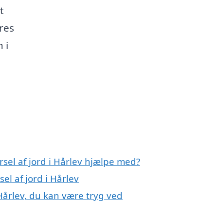
t
ores
 i
rsel af jord i Hårlev hjælpe med?
el af jord i Hårlev
 Hårlev, du kan være tryg ved