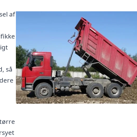
sel af
ifikke
igt
i
d, så
idere
tørre
rsyet