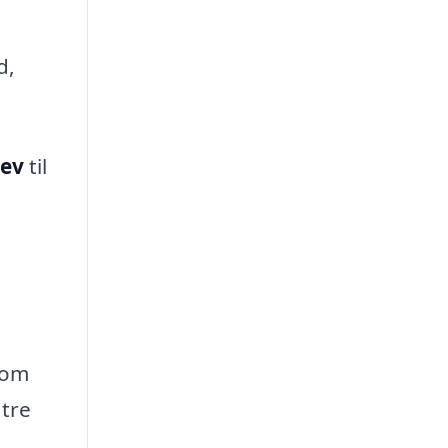
d,
lev
til
som
 tre