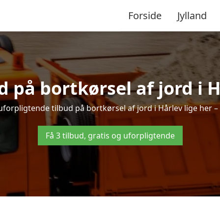
Forside
Jylland
d på bortkørsel af jord i 
forpligtende tilbud på bortkørsel af jord i Hårlev lige her – 
Få 3 tilbud, gratis og uforpligtende