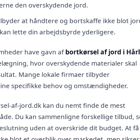
jerne den overskydende jord.
byder at håndtere og bortskaffe ikke blot jor
kan lette din arbejdsbyrde yderligere.
omheder have gavn af
bortkørsel af jord i Hår
elægning, hvor overskydende materialer skal
esultat. Mange lokale firmaer tilbyder
dine specifikke behov og omstændigheder.
sel-af-jord.dk kan du nemt finde de mest
råde. Du kan sammenligne forskellige tilbud, 
eslutning uden at overskride dit budget. At få
ikke blot et overblik over markedet, men sikrer