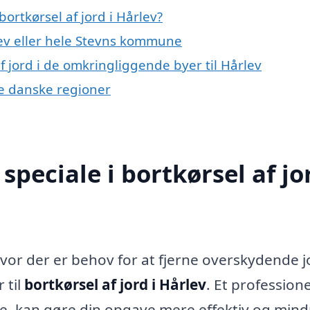
ortkørsel af jord i Hårlev?
ev eller hele Stevns kommune
af jord i de omkringliggende byer til Hårlev
dre danske regioner
peciale i bortkørsel af jor
vor der er behov for at fjerne overskydende j
 til
bortkørsel af jord i Hårlev
. Et professione
åde, kan gøre din opgave mere effektiv og mind