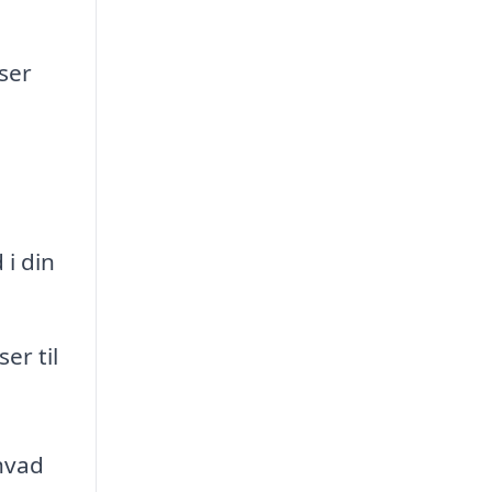
ser
 i din
er til
 hvad