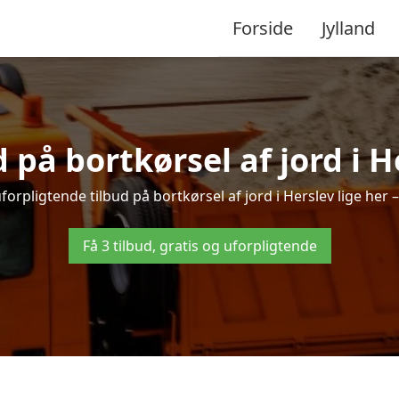
Forside
Jylland
d på bortkørsel af jord i H
forpligtende tilbud på bortkørsel af jord i Herslev lige her – 
Få 3 tilbud, gratis og uforpligtende