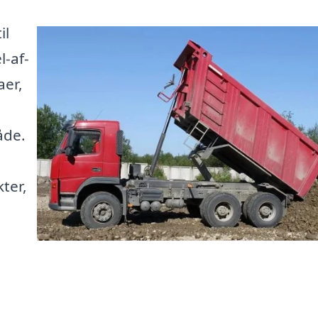
il
l-af-
aer,
åde.
ter,