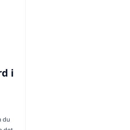
d i
m du
n det