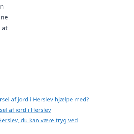
an
ine
 at
rsel af jord i Herslev hjælpe med?
el af jord i Herslev
 Herslev, du kan være tryg ved
?