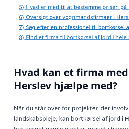
5)
Hvad er med til at bestemme prisen på b
6)
Oversigt over vognmandsfirmaer i Her
7)
Søg efter en professionel til bortkørsel 
8)
Find et firma til bortkørsel af jord i he
Hvad kan et firma med s
Herslev hjælpe med?
Når du står over for projekter, der invo
landskabspleje, kan bortkørsel af jord 
har fjernet gamle planter, gravet i haven