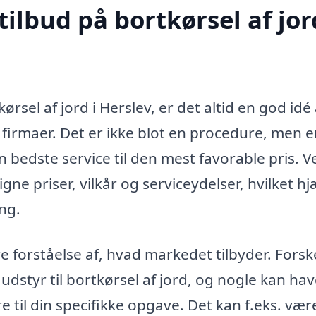
ilbud på bortkørsel af jor
sel af jord i Herslev, er det altid en god idé 
e firmaer. Det er ikke blot en procedure, men 
den bedste service til den mest favorable pris. V
e priser, vilkår og serviceydelser, hvilket hj
ng.
e forståelse af, hvad markedet tilbyder. Forske
dstyr til bortkørsel af jord, og nogle kan ha
e til din specifikke opgave. Det kan f.eks. vær