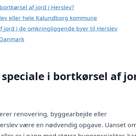
ortkørsel af jord i Herslev?
slev eller hele Kalundborg kommune
af jord i de omkringliggende byer til Herslev
le Danmark
peciale i bortkørsel af jor
lverer renovering, byggearbejde eller
i Herslev være en nødvendig opgave. Uanset o
 eller er i gang med større byggeprojekter, ka