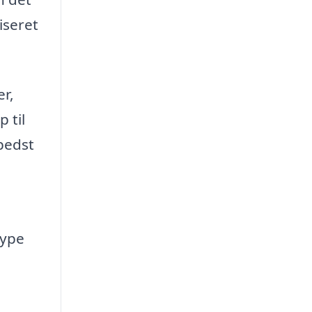
iseret
er,
 til
 bedst
type
e