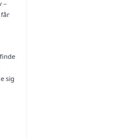
v –
 får
 finde
r
e sig