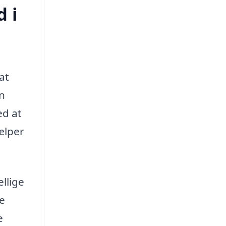
d i
at
en
ed at
ælper
llige
ve
e