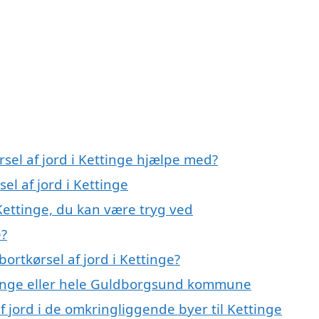
rsel af jord i Kettinge hjælpe med?
el af jord i Kettinge
 Kettinge, du kan være tryg ved
e?
ortkørsel af jord i Kettinge?
tinge eller hele Guldborgsund kommune
af jord i de omkringliggende byer til Kettinge