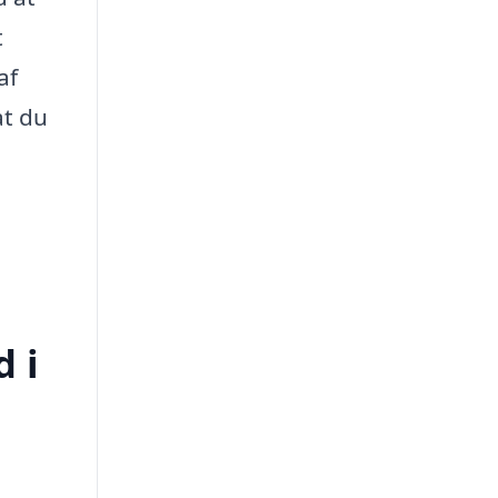
t
af
at du
d i