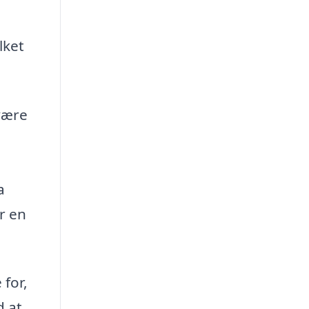
lket
 være
a
r en
 for,
d at