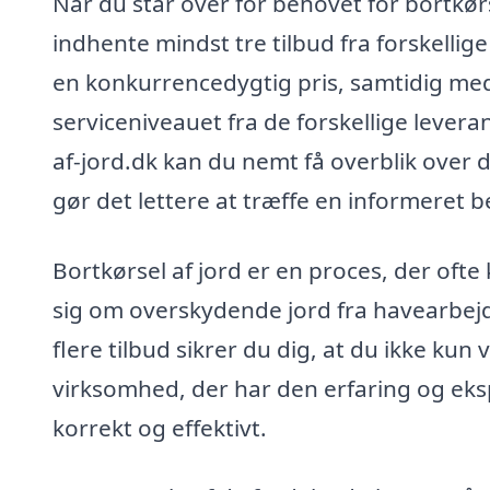
Når du står over for behovet for bortkørse
indhente mindst tre tilbud fra forskellige
en konkurrencedygtig pris, samtidig me
serviceniveauet fra de forskellige lever
af-jord.dk kan du nemt få overblik over 
gør det lettere at træffe en informeret b
Bortkørsel af jord er en proces, der oft
sig om overskydende jord fra havearbejd
flere tilbud sikrer du dig, at du ikke ku
virksomhed, der har den erfaring og eks
korrekt og effektivt.