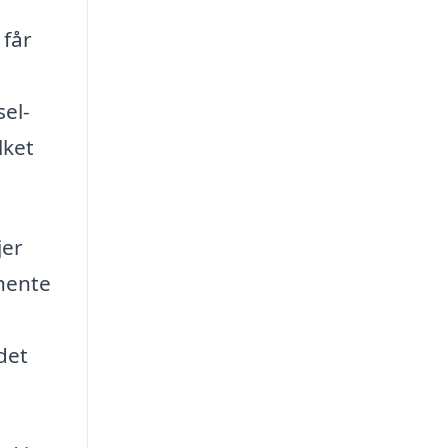
 får
sel-
lket
jer
dhente
det