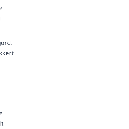
e,
g
jord.
kkert
e
it