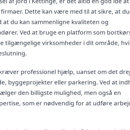
l af jord i Kettinge, er det altid en god idé at
 firmaer. Dette kan være med til at sikre, at du
d at du kan sammenligne kvaliteten og
andører. Ved at bruge en platform som bortkør
de tilgængelige virksomheder i dit område, hvi
eslutning.
e kræver professionel hjælp, uanset om det dre
e, byggeprojekter eller parkering. Ved at in
n vælger den billigste mulighed, men også en
pertise, som er nødvendig for at udføre arbej