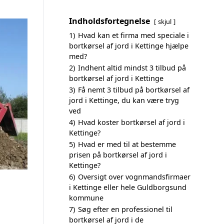
Indholdsfortegnelse
skjul
1)
Hvad kan et firma med speciale i
bortkørsel af jord i Kettinge hjælpe
med?
2)
Indhent altid mindst 3 tilbud på
bortkørsel af jord i Kettinge
3)
Få nemt 3 tilbud på bortkørsel af
jord i Kettinge, du kan være tryg
ved
4)
Hvad koster bortkørsel af jord i
Kettinge?
5)
Hvad er med til at bestemme
prisen på bortkørsel af jord i
Kettinge?
6)
Oversigt over vognmandsfirmaer
i Kettinge eller hele Guldborgsund
kommune
7)
Søg efter en professionel til
bortkørsel af jord i de