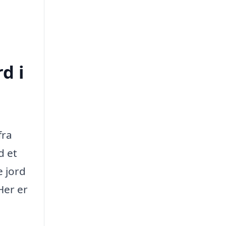
d i
fra
d et
e jord
Her er