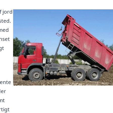
f jord
sted.
 med
nset
gt
hente
der
mt
rtigt