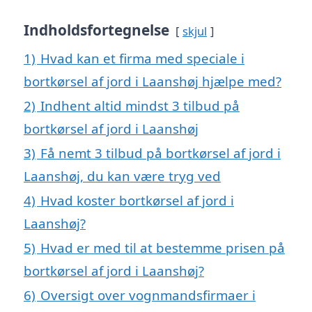
Indholdsfortegnelse
skjul
1)
Hvad kan et firma med speciale i
bortkørsel af jord i Laanshøj hjælpe med?
2)
Indhent altid mindst 3 tilbud på
bortkørsel af jord i Laanshøj
3)
Få nemt 3 tilbud på bortkørsel af jord i
Laanshøj, du kan være tryg ved
4)
Hvad koster bortkørsel af jord i
Laanshøj?
5)
Hvad er med til at bestemme prisen på
bortkørsel af jord i Laanshøj?
6)
Oversigt over vognmandsfirmaer i