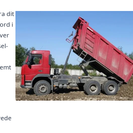
a dit
ord i
æver
el-
nemt
yede