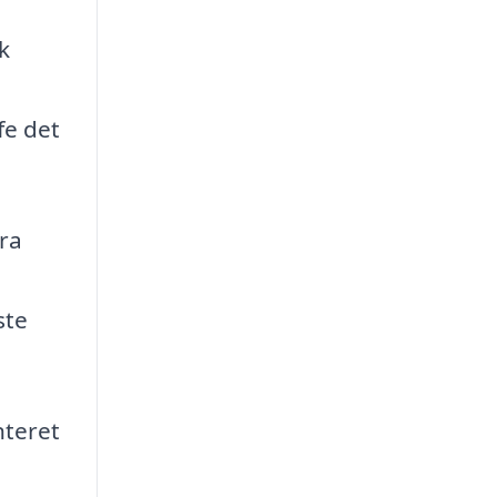
k
fe det
fra
ste
nteret