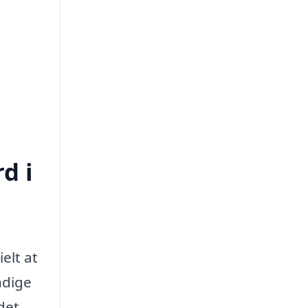
d i
elt at
ndige
det