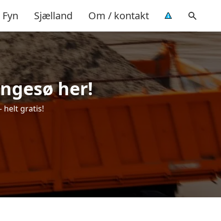
Fyn
Sjælland
Om / kontakt
angesø her!
 helt gratis!