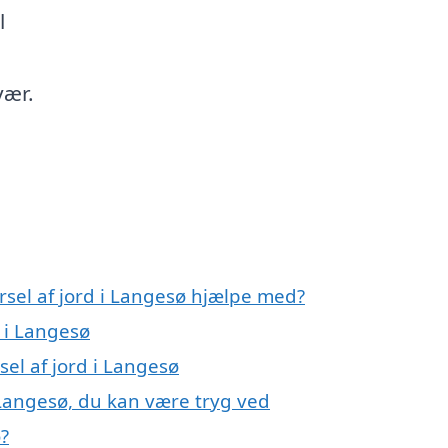
l
vær.
rsel af jord i Langesø hjælpe med?
d i Langesø
sel af jord i Langesø
i Langesø, du kan være tryg ved
ø?