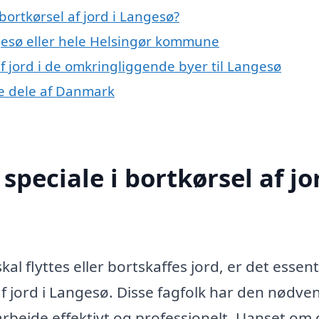
ortkørsel af jord i Langesø?
esø eller hele Helsingør kommune
 af jord i de omkringliggende byer til Langesø
dre dele af Danmark
peciale i bortkørsel af jor
al flyttes eller bortskaffes jord, er det essenti
af jord i Langesø. Disse fagfolk har den nødve
arbejde effektivt og professionelt. Uanset om 