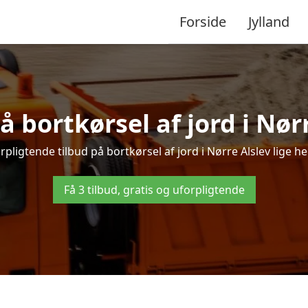
Forside
Jylland
å bortkørsel af jord i Nør
pligtende tilbud på bortkørsel af jord i Nørre Alslev lige her
Få 3 tilbud, gratis og uforpligtende