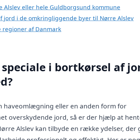
e Alslev eller hele Guldborgsund kommune
af jord i de omkringliggende byer til Nørre Alslev
dre regioner af Danmark
peciale i bortkørsel af jor
ed?
en haveomlægning eller en anden form for
rnet overskydende jord, så er der hjælp at hent
Nørre Alslev kan tilbyde en række ydelser, der 
rdarbejde professionelt og effektivt. Her er nog