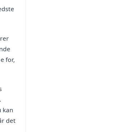
edste
erer
ende
e for,
s
.
u kan
år det