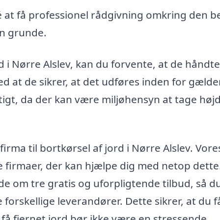
 at få professionel rådgivning omkring den b
in grunde.
rd i Nørre Alslev, kan du forvente, at de håndt
ed at de sikrer, at det udføres inden for gæld
gtigt, da der kan være miljøhensyn at tage højd
firma til bortkørsel af jord i Nørre Alslev. Vore
le firmaer, der kan hjælpe dig med netop dette
 om tre gratis og uforpligtende tilbud, så d
forskellige leverandører. Dette sikrer, at du f
t få fjernet jord bør ikke være en stressende