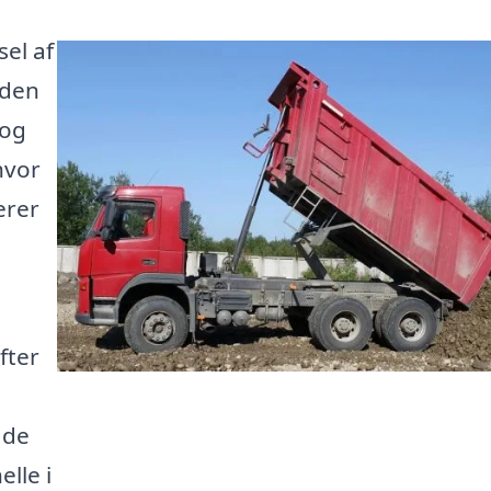
sel af
 den
 og
hvor
erer
fter
 de
elle i