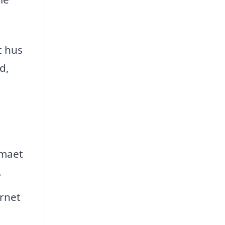
t hus
d,
rmaet
.
rnet