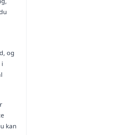
ng,
 du
d, og
 i
l
r
ce
du kan