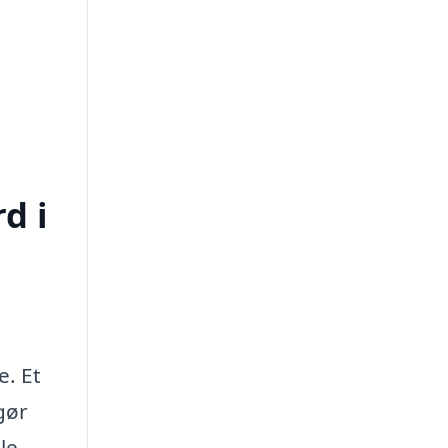
d i
e. Et
gør
le