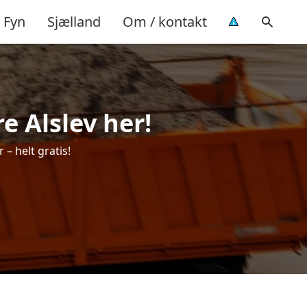
Fyn
Sjælland
Om / kontakt
re Alslev her!
 – helt gratis!