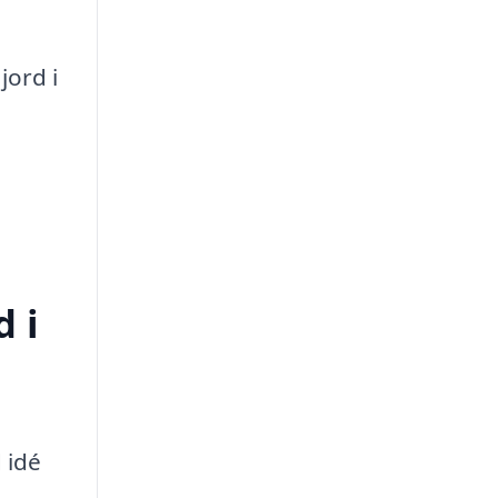
jord i
d i
 idé