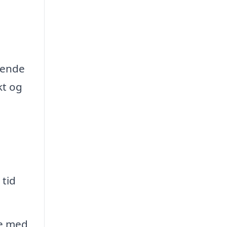
e
ydende
kt og
 tid
pe med