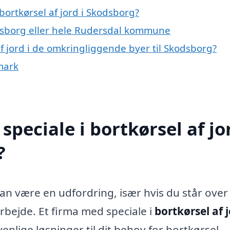
ortkørsel af jord i Skodsborg?
dsborg eller hele Rudersdal kommune
 af jord i de omkringliggende byer til Skodsborg?
nmark
peciale i bortkørsel af jor
?
n være en udfordring, især hvis du står over
rbejde. Et firma med speciale i
bortkørsel af j
enlige løsninger til dit behov for bortkørsel.