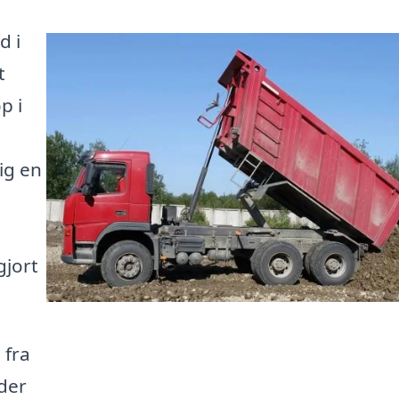
d i
t
p i
t
ig en
gjort
 fra
 der