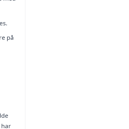
es.
re på
dde
 har