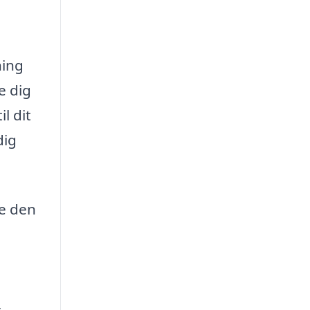
ning
e dig
l dit
dig
de den