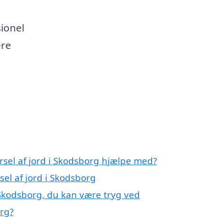
ionel
ere
rsel af jord i Skodsborg hjælpe med?
sel af jord i Skodsborg
i Skodsborg, du kan være tryg ved
org?