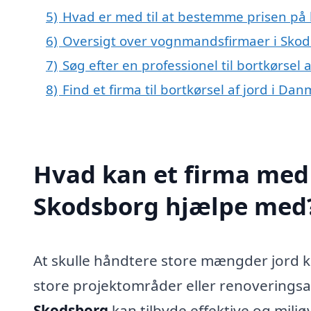
5)
Hvad er med til at bestemme prisen på b
6)
Oversigt over vognmandsfirmaer i Sko
7)
Søg efter en professionel til bortkørsel
8)
Find et firma til bortkørsel af jord i Da
Hvad kan et firma med s
Skodsborg hjælpe med
At skulle håndtere store mængder jord ka
store projektområder eller renoveringsa
Skodsborg
kan tilbyde effektive og miljøv