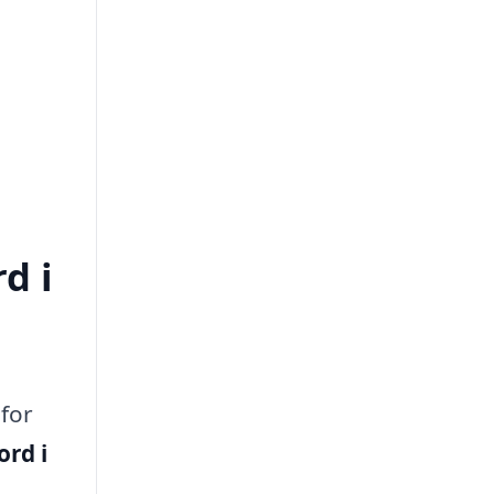
d i
 for
ord i