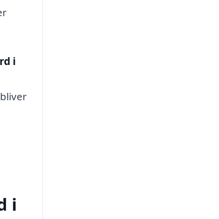
er
rd i
bliver
d i