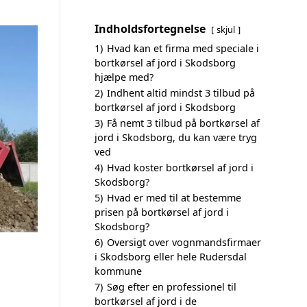
Indholdsfortegnelse
skjul
1)
Hvad kan et firma med speciale i
bortkørsel af jord i Skodsborg
hjælpe med?
2)
Indhent altid mindst 3 tilbud på
bortkørsel af jord i Skodsborg
3)
Få nemt 3 tilbud på bortkørsel af
jord i Skodsborg, du kan være tryg
ved
4)
Hvad koster bortkørsel af jord i
Skodsborg?
5)
Hvad er med til at bestemme
prisen på bortkørsel af jord i
Skodsborg?
6)
Oversigt over vognmandsfirmaer
i Skodsborg eller hele Rudersdal
kommune
7)
Søg efter en professionel til
bortkørsel af jord i de