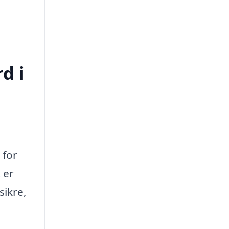
d i
 for
 er
sikre,