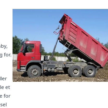
nby,
g for.
ler
le et
e for
rsel