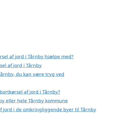
rsel af jord i Tårnby hjælpe med?
el af jord i Tårnby
 Tårnby, du kan være tryg ved
ortkørsel af jord i Tårnby?
by eller hele Tårnby kommune
af jord i de omkringliggende byer til Tårnby