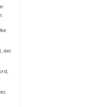
ør
e:
lke
, der
ord,
er,