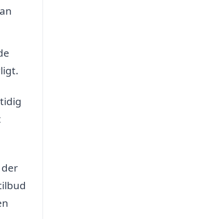
kan
de
ligt.
tidig
t
 der
tilbud
en