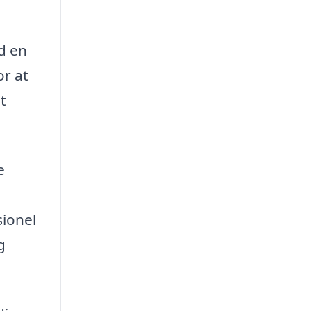
id en
or at
t
e
sionel
g