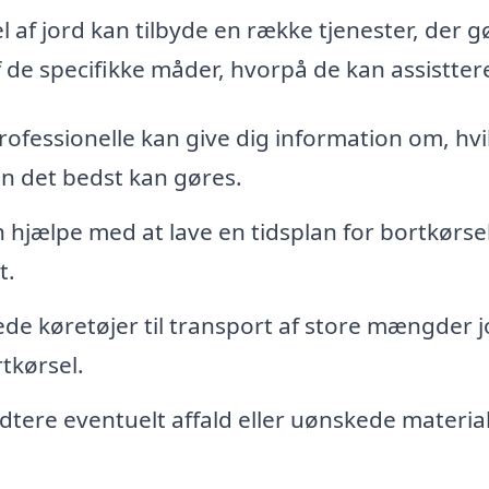
l af jord kan tilbyde en række tjenester, der g
f de specifikke måder, hvorpå de kan assistter
ofessionelle kan give dig information om, hvi
an det bedst kan gøres.
hjælpe med at lave en tidsplan for bortkørsel
t.
ede køretøjer til transport af store mængder j
rtkørsel.
tere eventuelt affald eller uønskede material