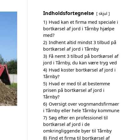
Indholdsfortegnelse
skjul
1)
Hvad kan et firma med speciale i
bortkørsel af jord i Tårnby hjælpe
med?
2)
Indhent altid mindst 3 tilbud på
bortkørsel af jord i Tårnby
3)
Få nemt 3 tilbud på bortkørsel af
jord i Tårnby, du kan være tryg ved
4)
Hvad koster bortkørsel af jord i
Tårnby?
5)
Hvad er med til at bestemme
prisen på bortkørsel af jord i
Tårnby?
6)
Oversigt over vognmandsfirmaer
i Tårnby eller hele Tårnby kommune
7)
Søg efter en professionel til
bortkørsel af jord i de
omkringliggende byer til Tårnby
8)
Find et firma til bortkørsel af