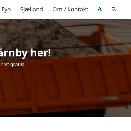
Fyn
Sjælland
Om / kontakt
Tårnby her!
helt gratis!