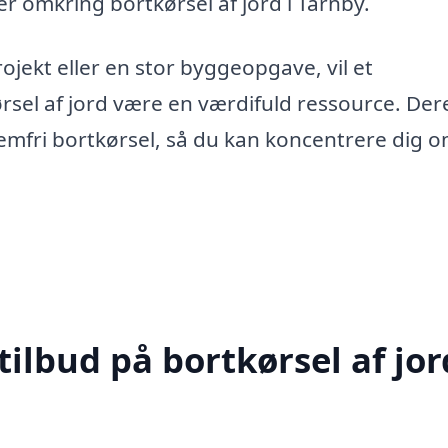
er omkring bortkørsel af jord i Tårnby.
rojekt eller en stor byggeopgave, vil et
ørsel af jord være en værdifuld ressource. Der
lemfri bortkørsel, så du kan koncentrere dig 
ilbud på bortkørsel af jor