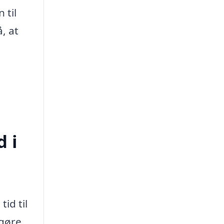
 til
, at
d i
tid til
 gøre