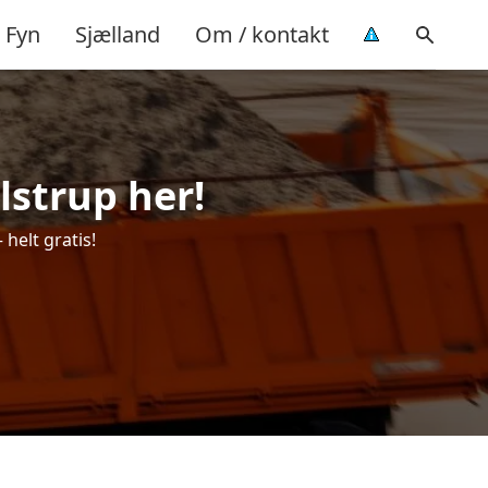
Fyn
Sjælland
Om / kontakt
ulstrup her!
 helt gratis!