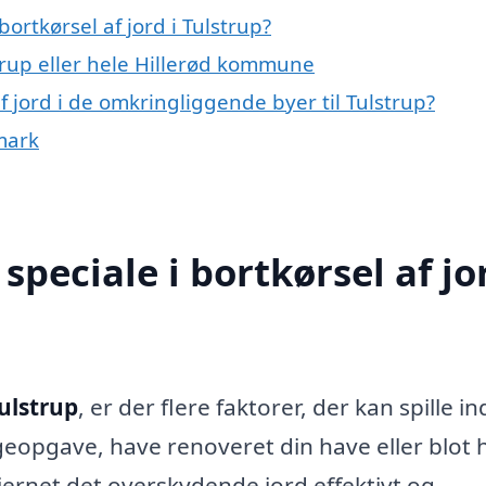
rtkørsel af jord i Tulstrup?
rup eller hele Hillerød kommune
af jord i de omkringliggende byer til Tulstrup?
nmark
peciale i bortkørsel af jor
Tulstrup
, er der flere faktorer, der kan spille in
eopgave, have renoveret din have eller blot h
 fjernet det overskydende jord effektivt og