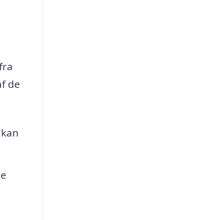
fra
af de
 kan
de