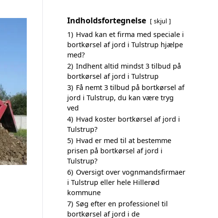
Indholdsfortegnelse
skjul
1)
Hvad kan et firma med speciale i
bortkørsel af jord i Tulstrup hjælpe
med?
2)
Indhent altid mindst 3 tilbud på
bortkørsel af jord i Tulstrup
3)
Få nemt 3 tilbud på bortkørsel af
jord i Tulstrup, du kan være tryg
ved
4)
Hvad koster bortkørsel af jord i
Tulstrup?
5)
Hvad er med til at bestemme
prisen på bortkørsel af jord i
Tulstrup?
6)
Oversigt over vognmandsfirmaer
i Tulstrup eller hele Hillerød
kommune
7)
Søg efter en professionel til
bortkørsel af jord i de