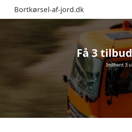
Bortkørsel-af-jord.dk
Få 3 tilbud
Indhent 3 uf