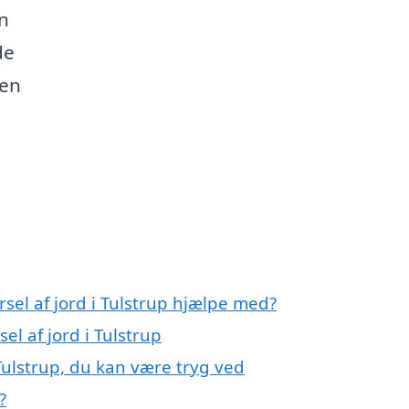
n
de
 en
sel af jord i Tulstrup hjælpe med?
el af jord i Tulstrup
 Tulstrup, du kan være tryg ved
?