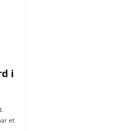
d i
d.
ar et