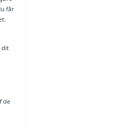
du får
et.
 dit
f de