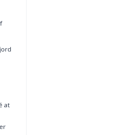
f
jord
é at
er