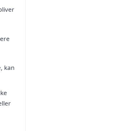
bliver
tere
, kan
kke
ller