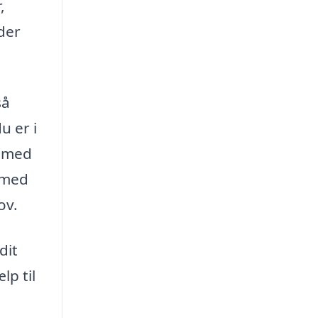
,
der
så
u er i
g med
g med
ov.
dit
lp til