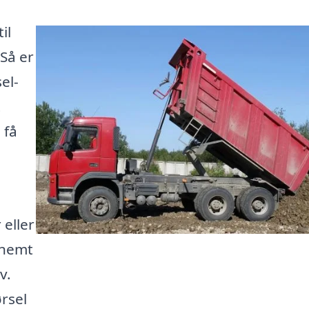
il
 Så er
el-
t
 få
eller
 nemt
v.
rsel