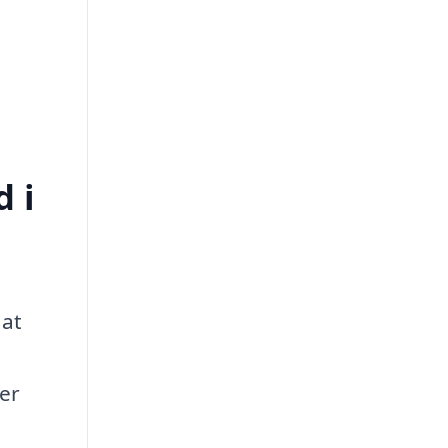
d i
 at
 er