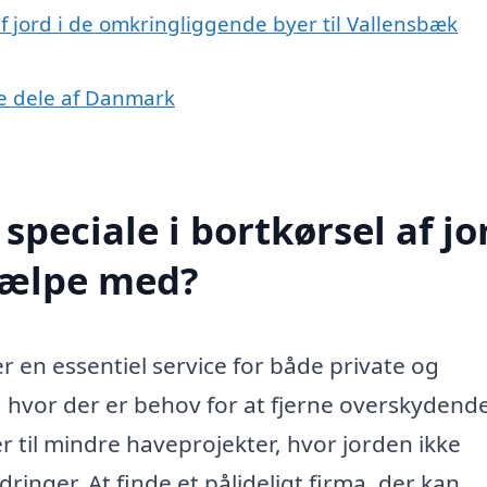
 af jord i de omkringliggende byer til Vallensbæk
dre dele af Danmark
peciale i bortkørsel af jor
jælpe med?
r en essentiel service for både private og
, hvor der er behov for at fjerne overskydende
r til mindre haveprojekter, hvor jorden ikke
inger. At finde et pålideligt firma, der kan