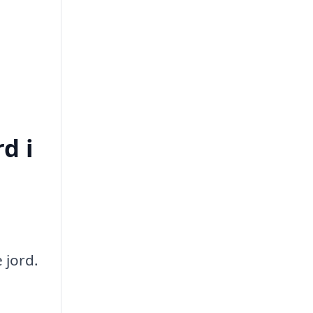
d i
 jord.