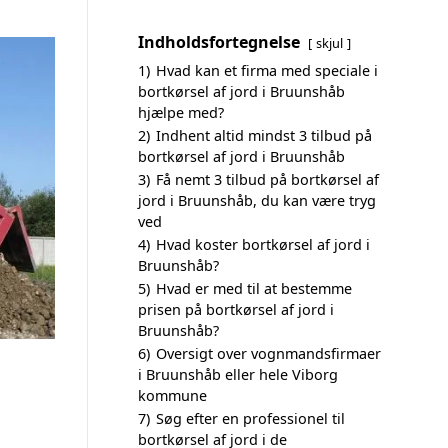
Indholdsfortegnelse
skjul
1)
Hvad kan et firma med speciale i
bortkørsel af jord i Bruunshåb
hjælpe med?
2)
Indhent altid mindst 3 tilbud på
bortkørsel af jord i Bruunshåb
3)
Få nemt 3 tilbud på bortkørsel af
jord i Bruunshåb, du kan være tryg
ved
4)
Hvad koster bortkørsel af jord i
Bruunshåb?
5)
Hvad er med til at bestemme
prisen på bortkørsel af jord i
Bruunshåb?
6)
Oversigt over vognmandsfirmaer
i Bruunshåb eller hele Viborg
kommune
7)
Søg efter en professionel til
bortkørsel af jord i de