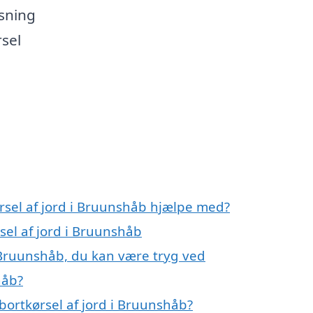
øsning
sel
rsel af jord i Bruunshåb hjælpe med?
sel af jord i Bruunshåb
i Bruunshåb, du kan være tryg ved
håb?
bortkørsel af jord i Bruunshåb?