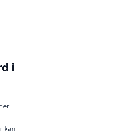
d i
 der
er kan