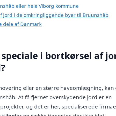
unshåb eller hele Viborg kommune
 af jord i de omkringliggende byer til Bruunshåb
dre dele af Danmark
peciale i bortkørsel af jor
d?
enovering eller en større haveomlægning, kan
unshåb. At få fjernet overskydende jord er en
rojekter, og det er her, specialiserede firma
tilbyder en række tjenester, der ikke blot