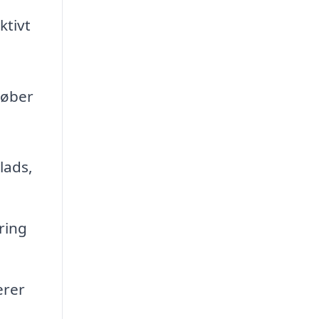
ktivt
løber
lads,
ring
erer