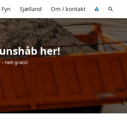
Fyn
Sjælland
Om / kontakt
ruunshåb her!
– helt gratis!