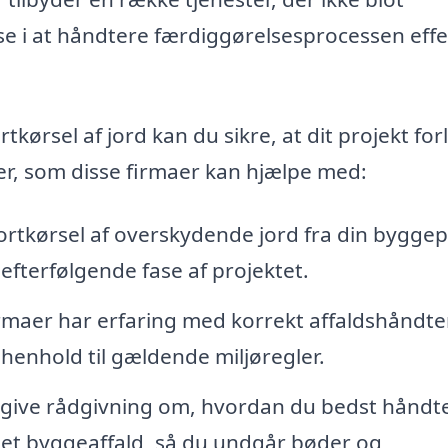
se i at håndtere færdiggørelsesprocessen effe
kørsel af jord kan du sikre, at dit projekt for
ver, som disse firmaer kan hjælpe med:
ortkørsel af overskydende jord fra din byggep
 efterfølgende fase af projektet.
irmaer har erfaring med korrekt affaldshåndte
i henhold til gældende miljøregler.
 give rådgivning om, hvordan du bedst håndt
et byggeaffald, så du undgår bøder og