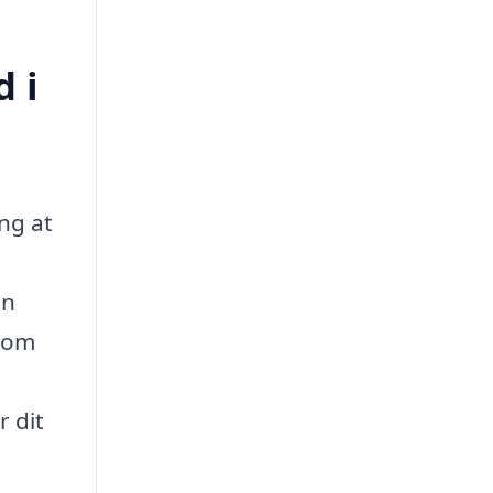
d i
ng at
an
 som
r dit