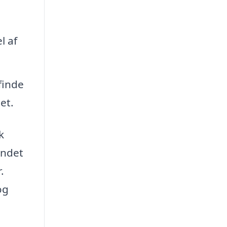
l af
finde
et.
k
undet
.
og