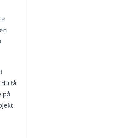
re
den
u
t
 du få
e på
ojekt.