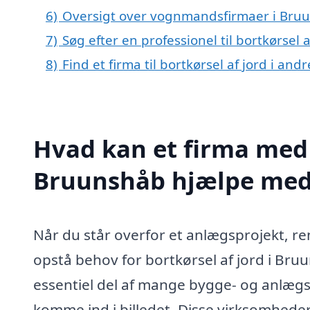
6)
Oversigt over vognmandsfirmaer i Bru
7)
Søg efter en professionel til bortkørsel
8)
Find et firma til bortkørsel af jord i an
Hvad kan et firma med s
Bruunshåb hjælpe me
Når du står overfor et anlægsprojekt, r
opstå behov for bortkørsel af jord i Bru
essentiel del af mange bygge- og anlægsp
komme ind i billedet. Disse virksomheder 