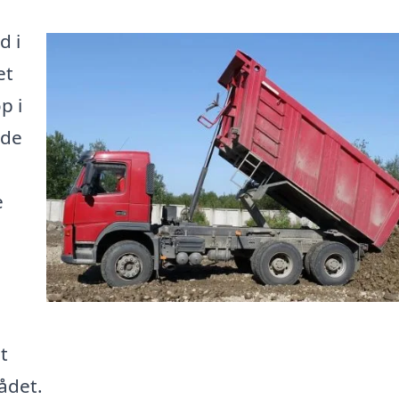
d i
et
p i
nde
e
t
ådet.