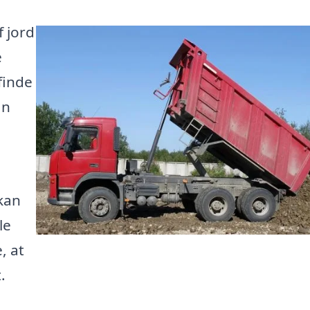
f jord
e
finde
an
kan
le
, at
.