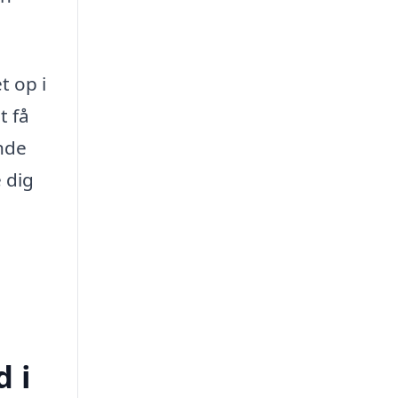
t op i
t få
ende
e dig
d i