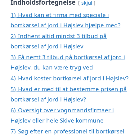
Indholdsfortegnelse
skjul
1)
Hvad kan et firma med speciale i
bortkørsel af jord i Højslev hjælpe med?
2)
Indhent altid mindst 3 tilbud på
bortkørsel af jord i Højslev
3)
Få nemt 3 tilbud på bortkørsel af jord i
Højslev, du kan være tryg ved
4)
Hvad koster bortkørsel af jord i Højslev?
5)
Hvad er med til at bestemme prisen på
bortkørsel af jord i Højslev?
6)
Oversigt over vognmandsfirmaer i
Højslev eller hele Skive kommune
7)
Søg efter en professionel til bortkørsel