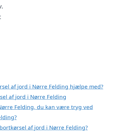
v.
t
rsel af jord i Nørre Felding hjælpe med?
el af jord i Nørre Felding
 Nørre Felding, du kan være tryg ved
elding?
ortkørsel af jord i Nørre Felding?