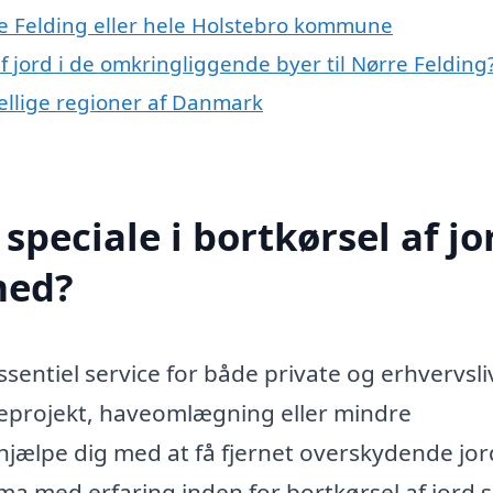
e Felding eller hele Holstebro kommune
af jord i de omkringliggende byer til Nørre Felding
rskellige regioner af Danmark
peciale i bortkørsel af jor
med?
ssentiel service for både private og erhvervsli
geprojekt, haveomlægning eller mindre
 hjælpe dig med at få fjernet overskydende jor
rma med erfaring inden for bortkørsel af jord s