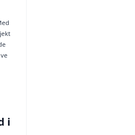
 Med
jekt
de
ave
d i