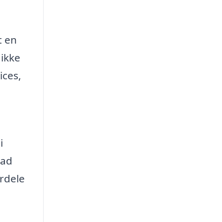
t en
 ikke
ices,
i
vad
ordele