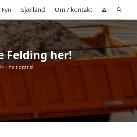
Fyn
Sjælland
Om / kontakt
e Felding her!
r – helt gratis!