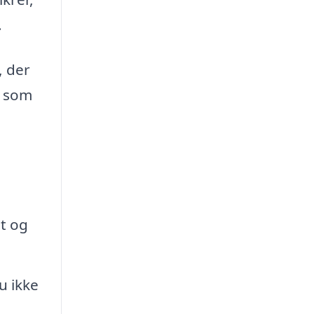
.
, der
, som
gt og
u ikke