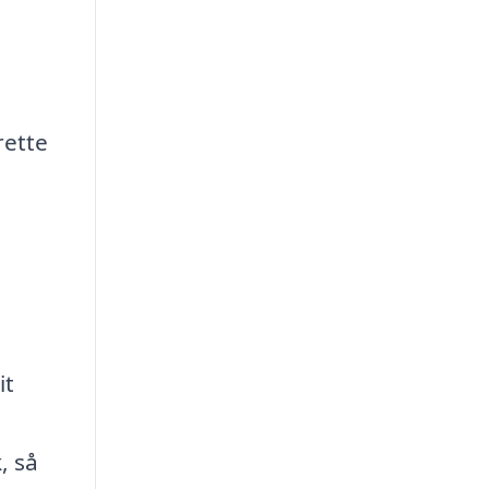
rette
it
, så