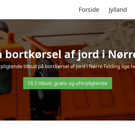
Forside
Jylland
å bortkørsel af jord i Nørr
ligtende tilbud på bortkørsel af jord i Nørre Felding lige he
Få 3 tilbud, gratis og uforpligtende