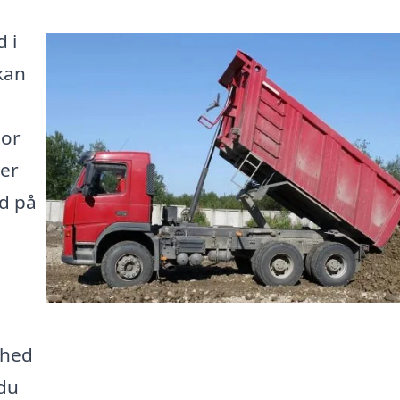
d i
kan
tor
er
rd på
ghed
 du