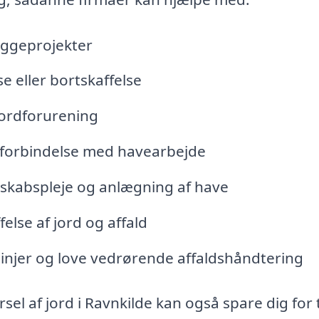
yggeprojekter
e eller bortskaffelse
jordforurening
i forbindelse med havearbejde
ndskabspleje og anlægning af have
lse af jord og affald
slinjer og love vedrørende affaldshåndtering
rsel af jord i Ravnkilde kan også spare dig for 