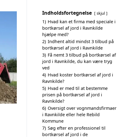
Indholdsfortegnelse
skjul
1)
Hvad kan et firma med speciale i
bortkørsel af jord i Ravnkilde
hjælpe med?
2)
Indhent altid mindst 3 tilbud på
bortkørsel af jord i Ravnkilde
3)
Få nemt 3 tilbud på bortkørsel af
jord i Ravnkilde, du kan være tryg
ved
4)
Hvad koster bortkørsel af jord i
Ravnkilde?
5)
Hvad er med til at bestemme
prisen på bortkørsel af jord i
Ravnkilde?
6)
Oversigt over vognmandsfirmaer
i Ravnkilde eller hele Rebild
Kommune
7)
Søg efter en professionel til
bortkørsel af jord i de