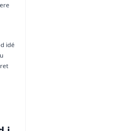
gere
od idé
du
eret
d i