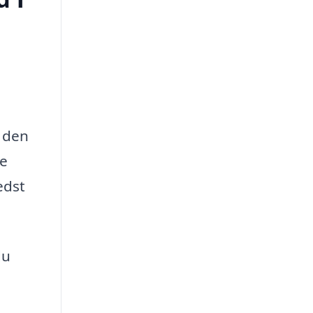
r den
ge
edst
du