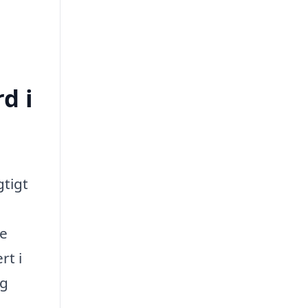
d i
gtigt
re
rt i
og