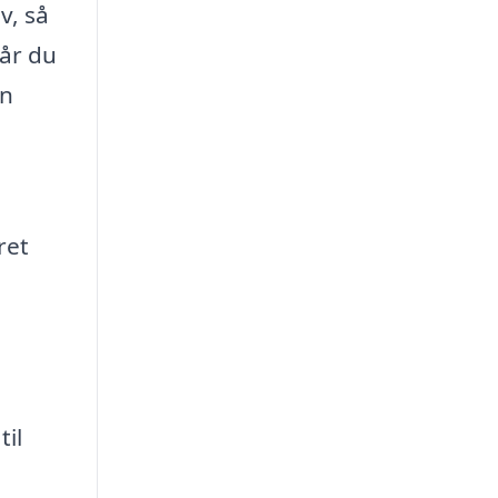
v, så
får du
en
ret
til