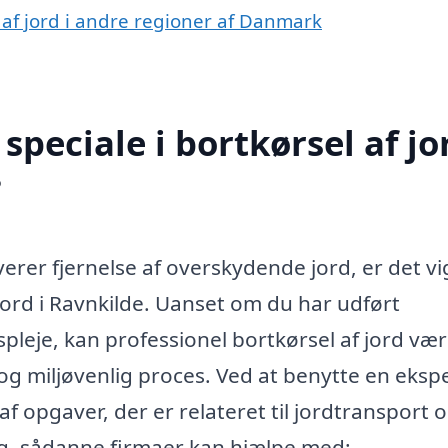
l af jord i andre regioner af Danmark
peciale i bortkørsel af jor
?
verer fjernelse af overskydende jord, er det vi
 jord i Ravnkilde. Uanset om du har udført
pleje, kan professionel bortkørsel af jord væ
 og miljøvenlig proces. Ved at benytte en ekspe
af opgaver, der er relateret til jordtransport 
ing, sådanne firmaer kan hjælpe med: