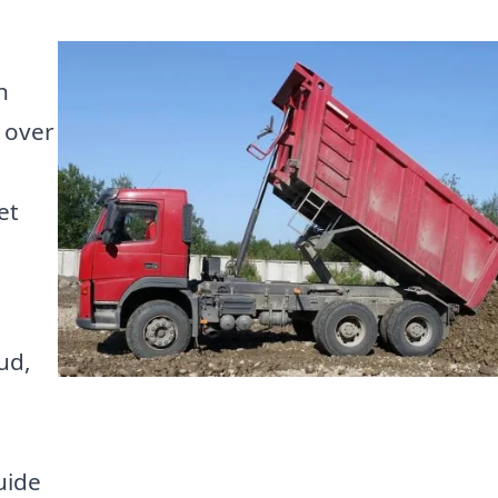
n
 over
et
ud,
uide