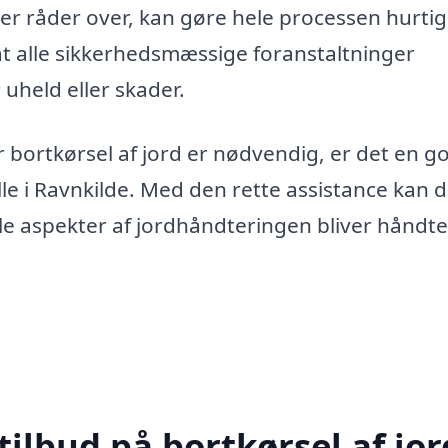
aer råder over, kan gøre hele processen hurti
 at alle sikkerhedsmæssige foranstaltninger
 uheld eller skader.
or bortkørsel af jord er nødvendig, er det en g
lle i Ravnkilde. Med den rette assistance kan 
 alle aspekter af jordhåndteringen bliver håndt
ilbud på bortkørsel af jor