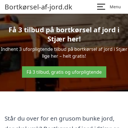
Bortkørsel-af-jord.dk
Menu
Få 3 tilbud på bortkørsel af jord i
Stjær her!
Indhent 3 uforpligtende tilbud på bortkørsel af jord i Stjær
lige her – helt gratis!
Få 3 tilbud, gratis og uforpligtende
Står du over for en grusom bunke jord,