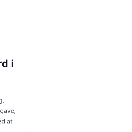
d i
g,
pgave,
ed at