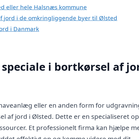
ed eller hele Halsnæs kommune
af jord i de omkringliggende byer til Ølsted
 jord i Danmark
peciale i bortkørsel af jor
 haveanlæg eller en anden form for udgravnin
l af jord i Ølsted. Dette er en specialiseret o
ssourcer. Et professionelt firma kan hjælpe m
ryddet effektivt op og komme videre med dit