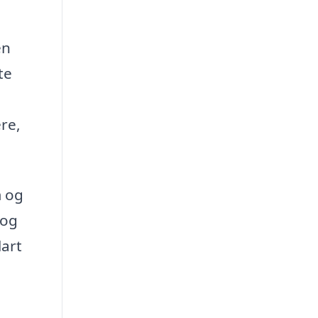
en
te
re,
m og
 og
lart