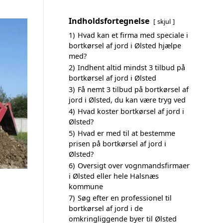
Indholdsfortegnelse
skjul
1)
Hvad kan et firma med speciale i
bortkørsel af jord i Ølsted hjælpe
med?
2)
Indhent altid mindst 3 tilbud på
bortkørsel af jord i Ølsted
3)
Få nemt 3 tilbud på bortkørsel af
jord i Ølsted, du kan være tryg ved
4)
Hvad koster bortkørsel af jord i
Ølsted?
5)
Hvad er med til at bestemme
prisen på bortkørsel af jord i
Ølsted?
6)
Oversigt over vognmandsfirmaer
i Ølsted eller hele Halsnæs
kommune
7)
Søg efter en professionel til
bortkørsel af jord i de
omkringliggende byer til Ølsted