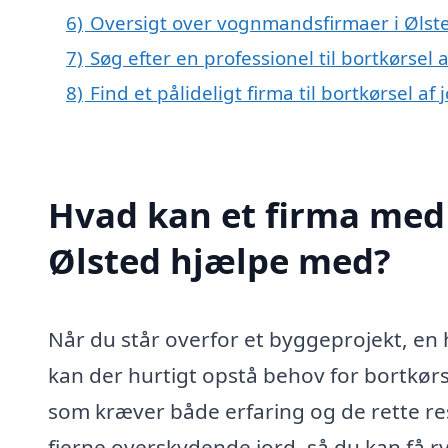
6)
Oversigt over vognmandsfirmaer i Ølst
7)
Søg efter en professionel til bortkørsel 
8)
Find et pålideligt firma til bortkørsel af
Hvad kan et firma med s
Ølsted hjælpe med?
Når du står overfor et byggeprojekt, en
kan der hurtigt opstå behov for bortkørse
som kræver både erfaring og de rette re
fjerne overskydende jord, så du kan få 