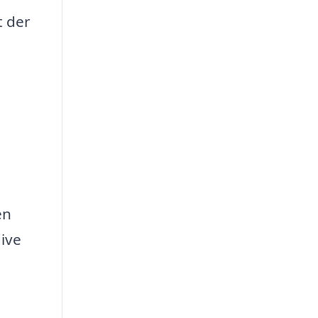
t der
en
give