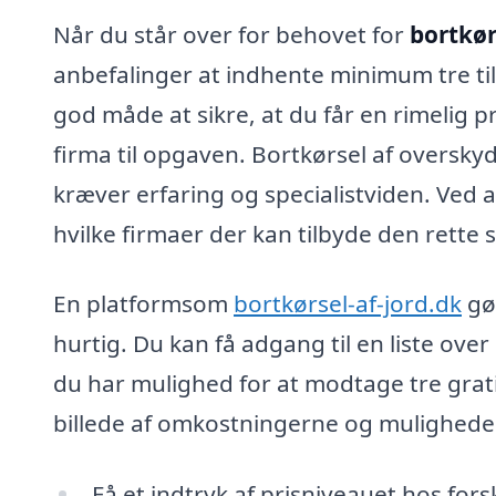
Når du står over for behovet for
bortkørs
anbefalinger at indhente minimum tre tilb
god måde at sikre, at du får en rimelig p
firma til opgaven. Bortkørsel af oversk
kræver erfaring og specialistviden. Ved 
hvilke firmaer der kan tilbyde den rette s
En platformsom
bortkørsel-af-jord.dk
gø
hurtig. Du kan få adgang til en liste over 
du har mulighed for at modtage tre gratis
billede af omkostningerne og muligheder
Få et indtryk af prisniveauet hos forsk