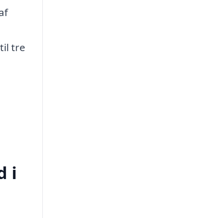
af
il tre
d i