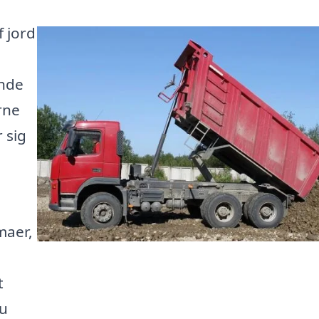
f jord
inde
rne
 sig
maer,
t
du