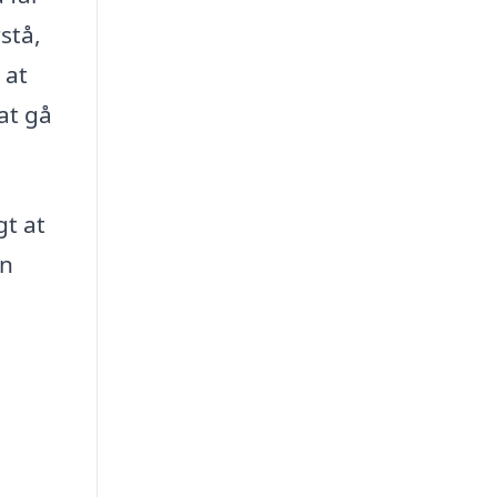
stå,
 at
at gå
gt at
an