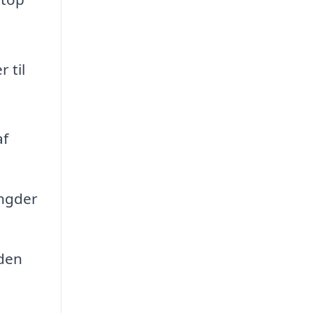
 til
af
ængder
rden