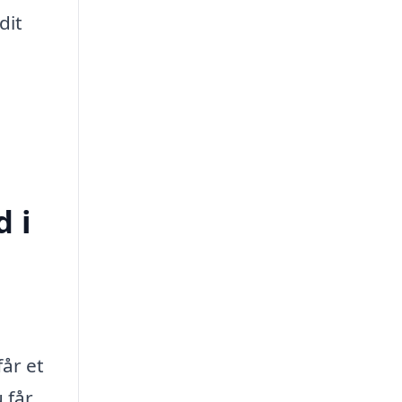
dit
d i
får et
 får