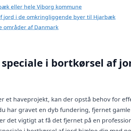
bæk eller hele Viborg kommune
 af jord i de omkringliggende byer til Hjarbæk
ndre områder af Danmark
peciale i bortkørsel af jor
r et haveprojekt, kan der opstå behov for eff
 du har gravet en dyb fundering, fjernet gaml
r det vigtigt at få det fjernet på en professio
peciale i bortkørsel af jord hjælpe dig med n