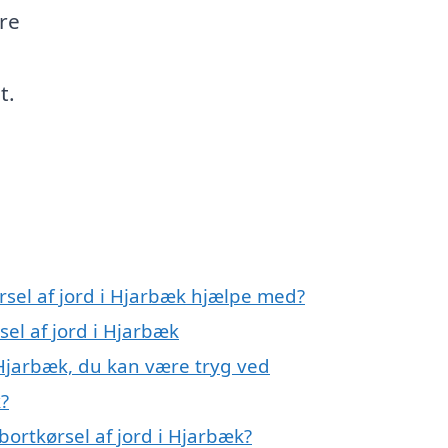
øre
t.
rsel af jord i Hjarbæk hjælpe med?
sel af jord i Hjarbæk
i Hjarbæk, du kan være tryg ved
k?
ortkørsel af jord i Hjarbæk?