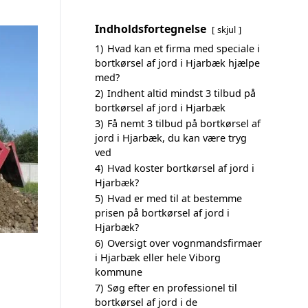
Indholdsfortegnelse
skjul
1)
Hvad kan et firma med speciale i
bortkørsel af jord i Hjarbæk hjælpe
med?
2)
Indhent altid mindst 3 tilbud på
bortkørsel af jord i Hjarbæk
3)
Få nemt 3 tilbud på bortkørsel af
jord i Hjarbæk, du kan være tryg
ved
4)
Hvad koster bortkørsel af jord i
Hjarbæk?
5)
Hvad er med til at bestemme
prisen på bortkørsel af jord i
Hjarbæk?
6)
Oversigt over vognmandsfirmaer
i Hjarbæk eller hele Viborg
kommune
7)
Søg efter en professionel til
bortkørsel af jord i de