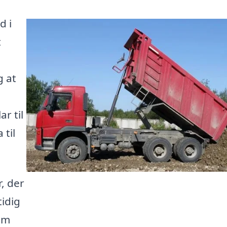
d i
t
g at
r til
 til
r, der
tidig
om