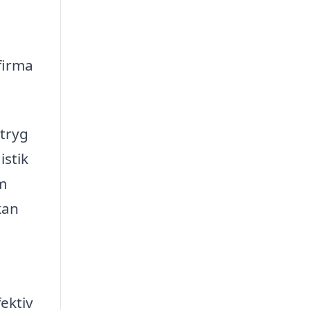
firma
 tryg
istik
rm
kan
ektiv