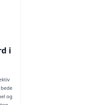
d i
ektiv
e bede
nel og
etop