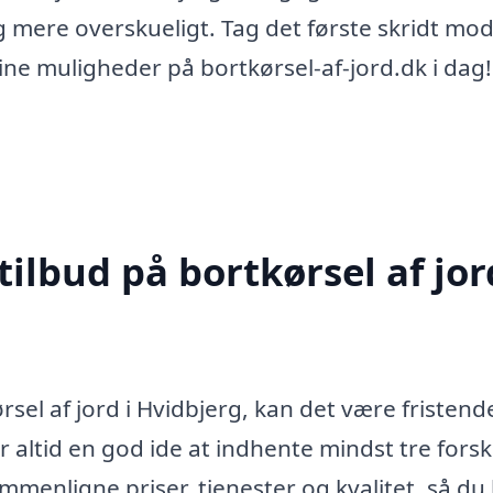
g mere overskueligt. Tag det første skridt mo
ine muligheder på bortkørsel-af-jord.dk i dag!
ilbud på bortkørsel af jor
el af jord i Hvidbjerg, kan det være fristend
r altid en god ide at indhente mindst tre forsk
ammenligne priser, tjenester og kvalitet, så du