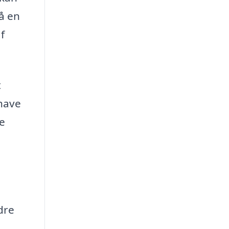
få en
f
t
 have
re
dre