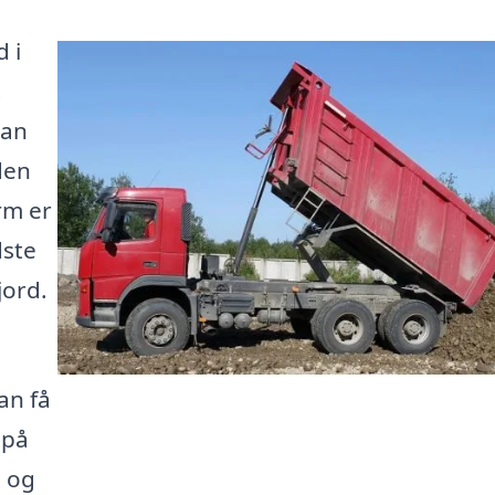
d i
t
kan
den
rm er
dste
jord.
an få
 på
, og