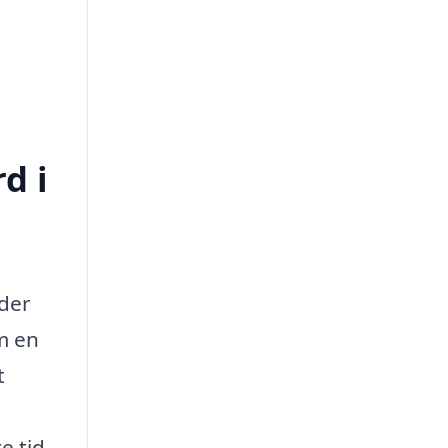
d i
 der
m en
t
e tid