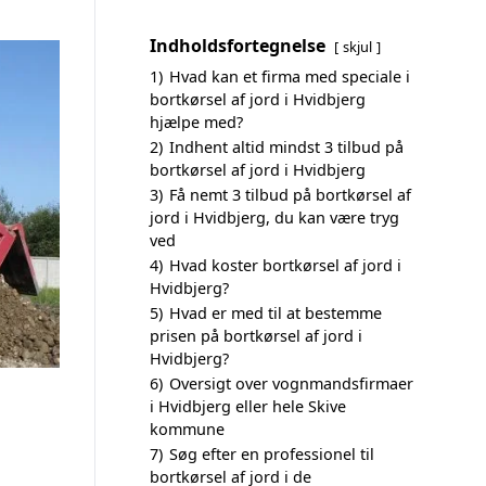
Indholdsfortegnelse
skjul
1)
Hvad kan et firma med speciale i
bortkørsel af jord i Hvidbjerg
hjælpe med?
2)
Indhent altid mindst 3 tilbud på
bortkørsel af jord i Hvidbjerg
3)
Få nemt 3 tilbud på bortkørsel af
jord i Hvidbjerg, du kan være tryg
ved
4)
Hvad koster bortkørsel af jord i
Hvidbjerg?
5)
Hvad er med til at bestemme
prisen på bortkørsel af jord i
Hvidbjerg?
6)
Oversigt over vognmandsfirmaer
i Hvidbjerg eller hele Skive
kommune
7)
Søg efter en professionel til
bortkørsel af jord i de