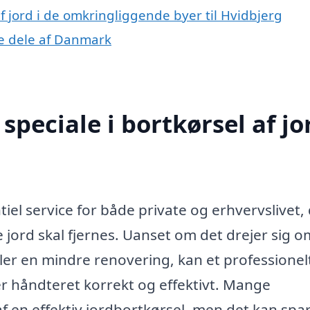
af jord i de omkringliggende byer til Hvidbjerg
dre dele af Danmark
peciale i bortkørsel af jor
?
tiel service for både private og erhvervslivet,
jord skal fjernes. Uanset om det drejer sig o
ler en mindre renovering, kan et professionel
ver håndteret korrekt og effektivt. Mange
en effektiv jordbortkørsel, men det kan spar