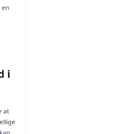
d en
d i
e at
ellige
 kan