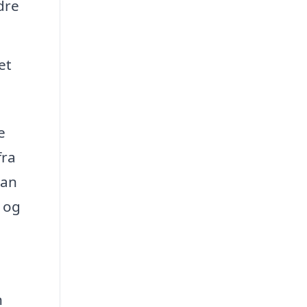
dre
et
e
fra
kan
 og
n