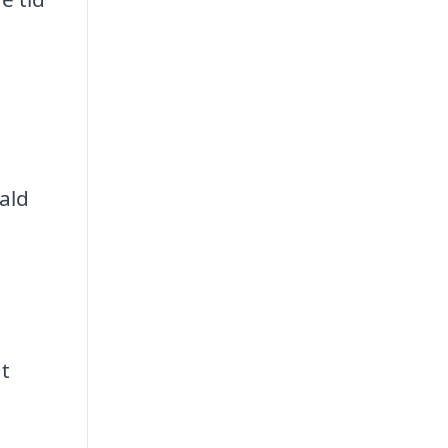
ald
t