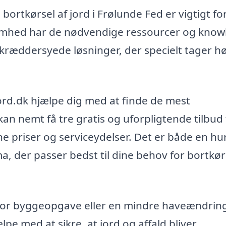
ortkørsel af jord i Frølunde Fed er vigtigt for
rksomhed har de nødvendige ressourcer og kno
skræddersyede løsninger, der specielt tager h
rd.dk hjælpe dig med at finde de mest
kan nemt få tre gratis og uforpligtende tilbud 
e priser og serviceydelser. Det er både en hu
ma, der passer bedst til dine behov for bortkør
stor byggeopgave eller en mindre haveændring
pe med at sikre, at jord og affald bliver