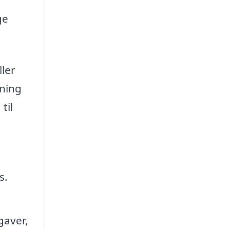
ge
ller
ning
til
s.
gaver,