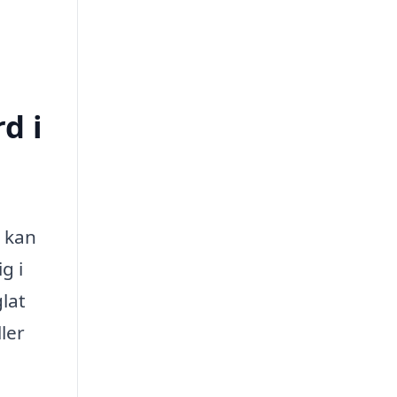
d i
, kan
g i
glat
ler