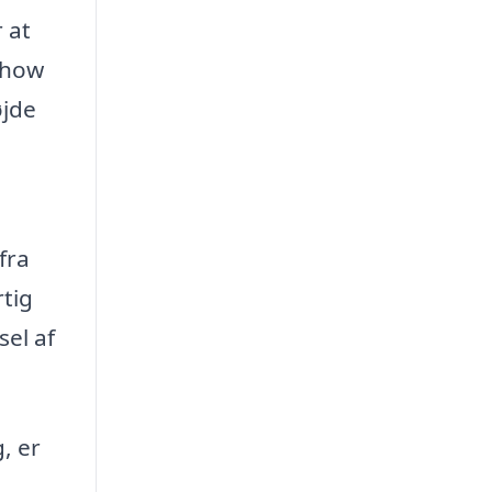
 at
whow
øjde
fra
rtig
sel af
, er