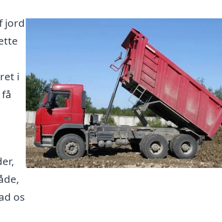
f jord
ette
ret i
 få
er,
åde,
Lad os