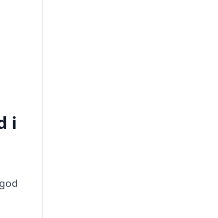
d i
 god