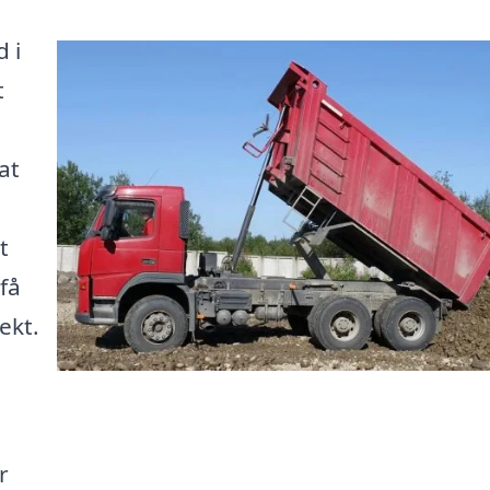
d i
t
at
t
få
ekt.
r