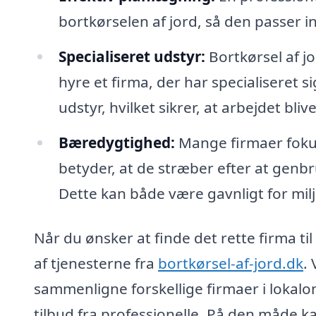
bortkørselen af jord, så den passer ind
Specialiseret udstyr:
Bortkørsel af j
hyre et firma, der har specialiseret s
udstyr, hvilket sikrer, at arbejdet bliv
Bæredygtighed:
Mange firmaer fokus
betyder, at de stræber efter at genb
Dette kan både være gavnligt for mil
Når du ønsker at finde det rette firma ti
af tjenesterne fra
bortkørsel-af-jord.dk
.
sammenligne forskellige firmaer i lokalom
tilbud fra professionelle. På den måde ka