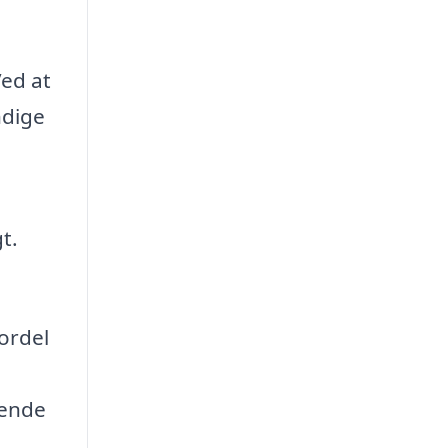
Ved at
ndige
t.
fordel
tende