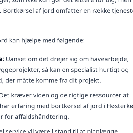
t. Bortkørsel af jord omfatter en række tjenest
 jord kan hjælpe med følgende:
e:
Uanset om det drejer sig om havearbejde,
yggeprojekter, så kan en specialist hurtigt og
d, der måtte komme fra dit projekt.
Det kræver viden og de rigtige ressourcer at
 har erfaring med bortkørsel af jord i Høsterk
er for affaldshåndtering.
 service vil være i stand til at planlægge