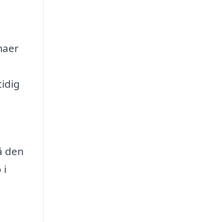
maer
l
tidig
På den
 i