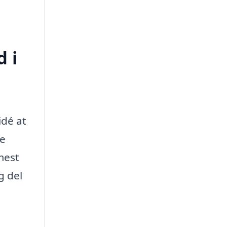
d i
idé at
re
mest
g del