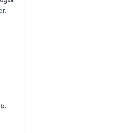
er,
øb,