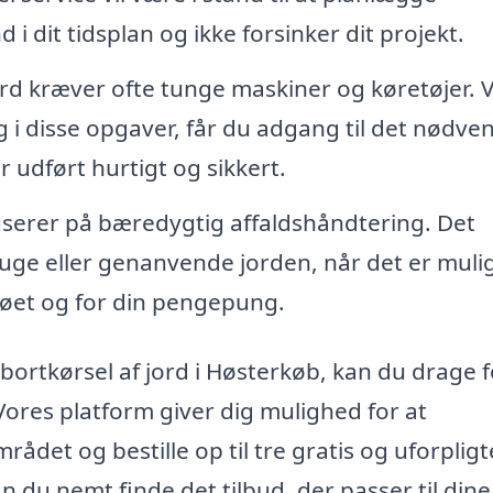
 i dit tidsplan og ikke forsinker dit projekt.
ord kræver ofte tunge maskiner og køretøjer. 
ig i disse opgaver, får du adgang til det nødve
er udført hurtigt og sikkert.
erer på bæredygtig affaldshåndtering. Det
ruge eller genanvende jorden, når det er mulig
jøet og for din pengepung.
l bortkørsel af jord i Høsterkøb, kan du drage 
 Vores platform giver dig mulighed for at
rådet og bestille op til tre gratis og uforplig
n du nemt finde det tilbud, der passer til dine