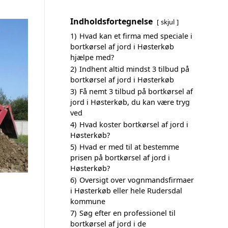
Indholdsfortegnelse
skjul
1)
Hvad kan et firma med speciale i
bortkørsel af jord i Høsterkøb
hjælpe med?
2)
Indhent altid mindst 3 tilbud på
bortkørsel af jord i Høsterkøb
3)
Få nemt 3 tilbud på bortkørsel af
jord i Høsterkøb, du kan være tryg
ved
4)
Hvad koster bortkørsel af jord i
Høsterkøb?
5)
Hvad er med til at bestemme
prisen på bortkørsel af jord i
Høsterkøb?
6)
Oversigt over vognmandsfirmaer
i Høsterkøb eller hele Rudersdal
kommune
7)
Søg efter en professionel til
bortkørsel af jord i de