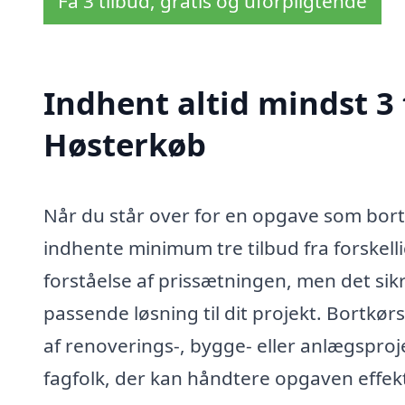
Få 3 tilbud, gratis og uforpligtende
Indhent altid mindst 3 t
Høsterkøb
Når du står over for en opgave som bortkø
indhente minimum tre tilbud fra forskelli
forståelse af prissætningen, men det sik
passende løsning til dit projekt. Bortkø
af renoverings-, bygge- eller anlægsprojek
fagfolk, der kan håndtere opgaven effekt