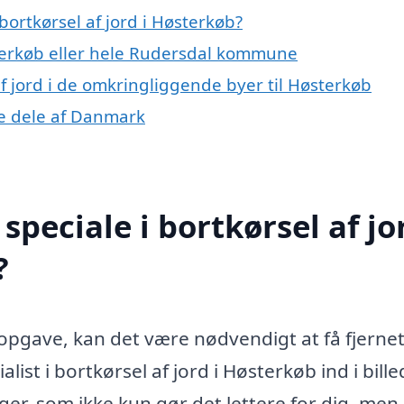
ortkørsel af jord i Høsterkøb?
terkøb eller hele Rudersdal kommune
 af jord i de omkringliggende byer til Høsterkøb
dre dele af Danmark
peciale i bortkørsel af jor
?
opgave, kan det være nødvendigt at få fjerne
st i bortkørsel af jord i Høsterkøb ind i bille
ger, som ikke kun gør det lettere for dig, men