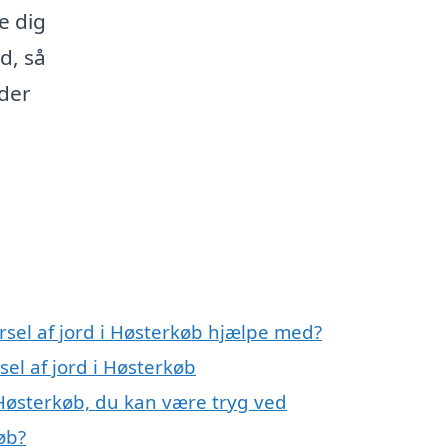
e dig
d, så
yder
rsel af jord i Høsterkøb hjælpe med?
sel af jord i Høsterkøb
i Høsterkøb, du kan være tryg ved
øb?