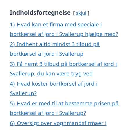
Indholdsfortegnelse
skjul
1)
Hvad kan et firma med speciale i
bortkørsel af jord i Svallerup hjælpe med?
2)
Indhent altid mindst 3 tilbud på
bortkørsel af jord i Svallerup
3)
Få nemt 3 tilbud på bortkørsel af jord i
Svallerup, du kan være tryg ved
4)
Hvad koster bortkørsel af jord i
Svallerup?
5)
Hvad er med til at bestemme prisen på
bortkørsel af jord i Svallerup?
6)
Oversigt over vognmandsfirmaer i